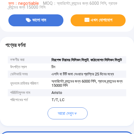
মূল্য：negotiable
MOQ：অ্যারিস্টো ব্র্যান্ডের জন্য 6000 পিসি, গ্রাহক
ব্র্যান্ডের জন্য 15000 পিসি
ভালো দাম
এখন যোগাযোগ
পণ্যের বর্ণনা
লক্ষণীয় করা
,
নিরপেক্ষ নিরাময় সিলিকন সিলান্ট
কাঠামোগত সিলিকন সিলান্ট
উৎপত্তি স্থল
চীন
ডেলিভারি সময়
এলসি বা টিটি জমা দেওয়ার প্রাপ্তির 25 দিনের মধ্যে
অ্যারিস্টো ব্র্যান্ডের জন্য 6000 পিসি, গ্রাহক ব্র্যান্ডের জন্য
ন্যূনতম চাহিদার পরিমাণ
15000 পিসি
পরিচিতিমুলক নাম
Aristo
পরিশোধের শর্ত
T/T, LC
আরো দেখুন