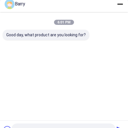
Barry
বাড়ি
আমাদের সম্পর্কে
Desktop Site
সাইট ম্যাপ
গোপনীয়তা নীতি
গুণ
ফ্যাব্রিক স্প্রে পেইন্ট
চীন কারখানা.Copyright © 2026 Aristo Industries
6:01 PM
Corporation Limited. All Rights Reserved.
Good day, what product are you looking for?
বাড়ি
পণ্য
আমাদের সম্বন্ধে