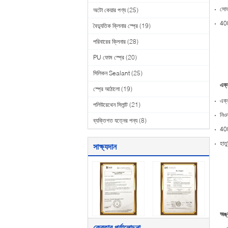
সোফা
অটো কেয়ার পণ্য
(25)
400m
বৈদ্যুতিক ক্লিনার স্প্রে
(19)
পরিবারের ক্লিনার
(28)
PU ফোম স্প্রে
(20)
সিলিকন Sealant
(25)
এক্র
স্প্রে আঠালো
(19)
এক্
পলিউরেথেন সিলান্ট
(21)
নিও
ব্যক্তিগত যত্নের পন্য
(8)
400m
হাতু
সাক্ষ্যদান
অঙ্ক
ক্রেতার পর্যালোচনা