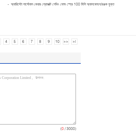
অ্যারিস্টো পার্সোনাল কেয়ার প্রোডাক্ট শেভিং ফোম স্প্রে 100 মিলি অ্যালকোহল/রঞ্জক মুক্ত
4
5
6
7
8
9
10
>>
>|
(
0
/ 3000)