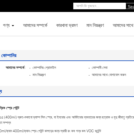
Se
পণ্য
আমাদের সম্পর্কে
কারখানা ভ্রমণ
মান নিয়ন্ত্রণ
আমাদের সাথে
কোম্পানির
আমাদের সম্পর্কে:
কোম্পানির প্রোফাইল
কোম্পানী সেবা
মান নিয়ন্ত্রণ
আমাদের সাথে যোগাযোগ করুন
্য
ব্রিক স্প্রে পেইন্ট
z (400ml) দ্রুত-শুকানো ড্যাম্প সিল স্প্রে, যা ইনডোর এবং আউটডোর ব্যবহারের জন্য ছত্রাক ও মৃদু জীবাণু প্রতি
তা সম্পন্ন
ml/ক্যান 400ml/ক্যান স্প্রে পেইন্ট কাপড়ের জন্য স্থায়ী রং কম গন্ধ কম VOC কন্টেন্ট