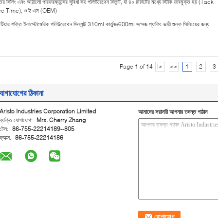
চতর সিলিং এবং আঠালো পারফরম্যান্সের সুবিধা সহ পলিউরেথেন সিলান্ট, যা ৪০ মিনিটের মধ্যে স্টিকি ভাবমুক্ত হয় (Tack
ee Time), ও ই এম (OEM)
চ টিয়ার শক্তি ইলাস্টোমেরিক পলিউরেথেন সিল্যান্ট 310ml কার্তুজ/600ml সসেজ প্যাকিং ভারী শুল্ক সিলিংয়ের জন্য
Page 1 of 14
|<
<<
1
2
3
োগাযোগের ঠিকানা
Aristo Industries Corporation Limited
আমাদের সরাসরি আপনার তদন্ত পাঠান
ব্যক্তি যোগাযোগ:
Mrs. Cherry Zhang
টেল:
86-755-22214189--805
ফ্যাক্স:
86-755-22214186