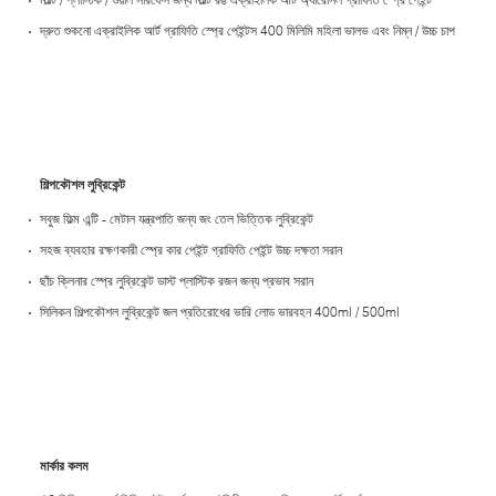
দ্রুত শুকনো এক্রাইলিক আর্ট গ্রাফিতি স্প্রে পেইন্টস 400 মিলিমি মহিলা ভালভ এবং নিম্ন / উচ্চ চাপ
শিল্পকৌশল লুব্রিকেন্ট
সবুজ ফিল্ম এন্টি - মেটাল যন্ত্রপাতি জন্য জং তেল ভিত্তিক লুব্রিকেন্ট
সহজ ব্যবহার রক্ষণকারী স্প্রে কার পেইন্ট গ্রাফিতি পেইন্ট উচ্চ দক্ষতা সরান
ছাঁচ ক্লিনার স্প্রে লুব্রিকেন্ট ডাস্ট প্লাস্টিক রজন জন্য প্রভাব সরান
সিলিকন শিল্পকৌশল লুব্রিকেন্ট জল প্রতিরোধের ভারি লোড ভারবহন 400ml / 500ml
মার্কার কলম