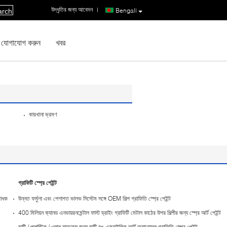
উদ্ধৃতির জন্য আবেদন
|
Bengali
arch
 যোগাযোগ করুন
খবর
কারখানা ভ্রমণ
গ্রাফিটি স্প্রে পেইন্ট
রোধক
উন্নত ফর্মুলা এবং পেশাগত ভালভ সিস্টেম সঙ্গে OEM শিল্প গ্রাফিতি স্প্রে পেইন্ট
400 মিলিয়ন ক্যানড এনভায়রনমেন্টাল ফাস্ট ড্রাইং গ্রাফিটি মেটাল কাঠের উপর শিল্পীর জন্য স্প্রে আর্ট পেইন্ট
মাল্টি / প্লাস্টিক / ওয়াল সারফেস জন্য মাল্টি রঙ এক্রাইলিক আর্ট অ্যারোসল গ্রাফিতি স্প্রে পেইন্ট