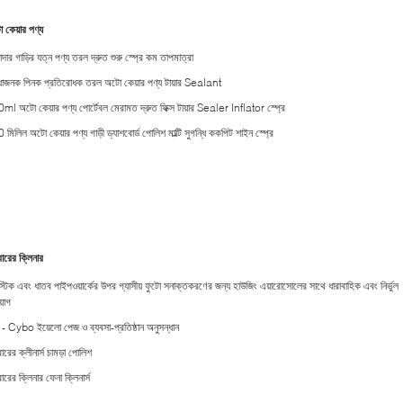
 কেয়ার পণ্য
দার গাড়ির যত্ন পণ্য তরল দ্রুত শুরু স্প্রে কম তাপমাত্রা
িধাজনক পিনক প্রতিরোধক তরল অটো কেয়ার পণ্য টায়ার Sealant
ml অটো কেয়ার পণ্য পোর্টেবল মেরামত দ্রুত ফিক্স টায়ার Sealer Inflator স্প্রে
মিলিল অটো কেয়ার পণ্য গাড়ী ড্যাশবোর্ড পোলিশ মাল্টি সুগন্ধি ককপিট শাইন স্প্রে
ারের ক্লিনার
াস্টিক এবং ধাতব পাইপওয়ার্কের উপর গ্যাসীয় ফুটো সনাক্তকরণের জন্য হাউজিং এয়ারোসোলের সাথে ধারাবাহিক এবং নির্ভুল
়োগ
়ি - Cybo ইয়েলো পেজ ও ব্যবসা-প্রতিষ্ঠান অনুসন্ধান
ারের ক্লীনার্স চামড়া পোলিশ
ারের ক্লিনার ফেনা ক্লিনার্স