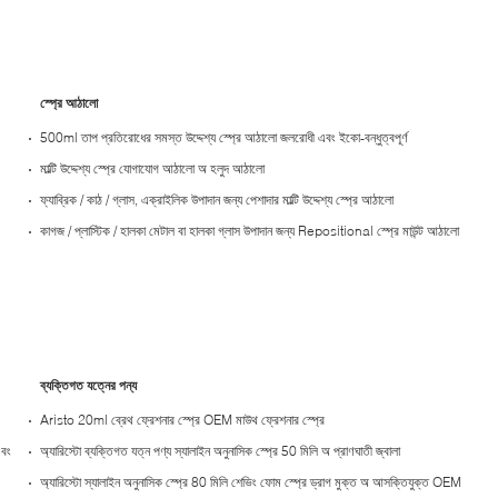
স্প্রে আঠালো
500ml তাপ প্রতিরোধের সমস্ত উদ্দেশ্য স্প্রে আঠালো জলরোধী এবং ইকো-বন্ধুত্বপূর্ণ
মাল্টি উদ্দেশ্য স্প্রে যোগাযোগ আঠালো অ হলুদ আঠালো
ফ্যাব্রিক / কাঠ / গ্লাস, এক্রাইলিক উপাদান জন্য পেশাদার মাল্টি উদ্দেশ্য স্প্রে আঠালো
কাগজ / প্লাস্টিক / হালকা মেটাল বা হালকা গ্লাস উপাদান জন্য Repositional স্প্রে মাউন্ট আঠালো
ব্যক্তিগত যত্নের পন্য
Aristo 20ml ব্রেথ ফ্রেশনার স্প্রে OEM মাউথ ফ্রেশনার স্প্রে
এবং
অ্যারিস্টো ব্যক্তিগত যত্ন পণ্য স্যালাইন অনুনাসিক স্প্রে 50 মিলি অ প্রাণঘাতী জ্বালা
অ্যারিস্টো স্যালাইন অনুনাসিক স্প্রে 80 মিলি শেভিং ফোম স্প্রে ড্রাগ মুক্ত অ আসক্তিযুক্ত OEM