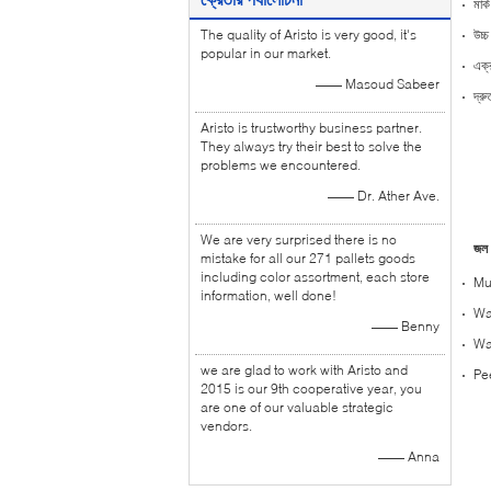
মার
The quality of Aristo is very good, it's
উচ্চ
popular in our market.
এক্
—— Masoud Sabeer
দ্রু
Aristo is trustworthy business partner.
They always try their best to solve the
problems we encountered.
—— Dr. Ather Ave.
We are very surprised there is no
জল 
mistake for all our 271 pallets goods
including color assortment, each store
Mu
information, well done!
Wa
—— Benny
Wa
we are glad to work with Aristo and
Pe
2015 is our 9th cooperative year, you
are one of our valuable strategic
vendors.
—— Anna