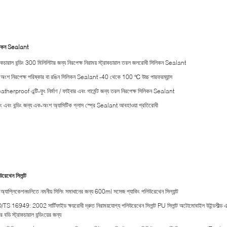
িকন Sealant
্রাকচারাল বন্ডিং 300 মিলিলিটার জন্য নিরপেক্ষ নিরাময় স্ট্রাকচারাল তরল জলরোধী সিলিকন Sealant
অংশ নিরপেক্ষ পরিষ্কার বা রঙিন সিলিকন Sealant -40 থেকে 100 ℃ উচ্চ পারফরম্যান্স
therproof এন্টি-ফুং নির্মাণ / ফাইবার এবং গার্মেন্ট জন্য তরল নিরপেক্ষ সিলিকন Sealant
িং এবং বন্ডিং জন্য এক-অংশ অ্যাসিটিক গ্লাস স্প্রে Sealant আবহাওয়া প্রতিরোধী
রেথেন সিলান্ট
্প অ্যাপ্লিকেশনগুলিতে নমনীয় সিলিং সমাধানের জন্য 600ml সসেজ প্যাকিং পলিউরেথেন সিল্যান্ট
/TS 16949: 2002 সার্টিফাইড ক্ষয়রোধী দ্রুত নিরাময়যোগ্য পলিউরেথেন সিলান্ট PU সিলান্ট অটোমোবাইল উইন্ডশীল্ড 
ির বডি স্ট্রাকচারাল বন্ডিংয়ের জন্য