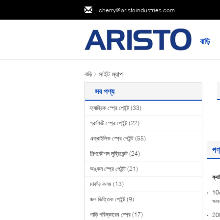
cherry@aristoindustries.com
বাড়ি
সাইট ম্যাপ
বাড়ি
সব পণ্য
ফ্যাব্রিক স্প্রে পেইন্ট
(33)
গ্রাফিটি স্প্রে পেইন্ট
(22)
এক্রাইলিক স্প্রে পেইন্ট
(55)
পণ
শিল্পকৌশল লুব্রিকেন্ট
(24)
অঙ্কন স্প্রে পেইন্ট
(21)
ফ্যা
মার্কার কলম
(13)
10o
জল ভিত্তিক পেইন্ট
(9)
ক্ষম
গাড়ি পরিষ্কারের স্প্রে
(17)
200