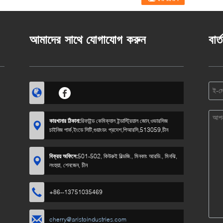
আমাদের সাথে যোগাযোগ করুন
বার্
কারখানার ঠিকানা:
রিফাইন্ড কেমিক্যাল ইন্ডাস্ট্রিয়াল জোন,ওভারসিজ
চাইনিজ পার্ক,ইংডে সিটি,গুয়াংডং প্রদেশ,পিআরসি,513059,চীন
বিক্রয় অফিসে:
501-502, কিউরুই বিল্ডজি., মিনকাং আরডি., মিনঝি,
লংহুয়া, শেনজেন, চীন
5
+86--13751035469
cherry@aristoindustries.com