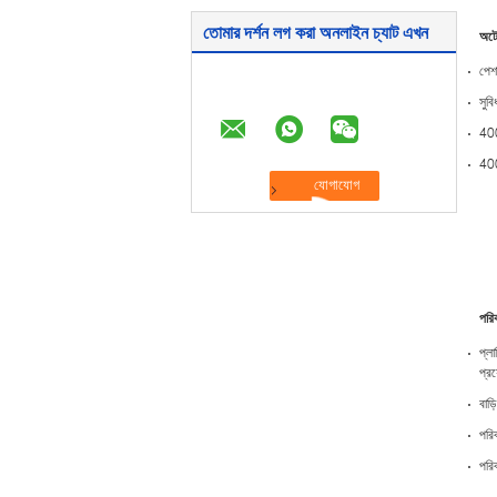
তোমার দর্শন লগ করা অনলাইন চ্যাট এখন
অটো
পেশা
সুব
400
400 
পরিব
প্ল
প্রয
বাড
পরিব
পরিব