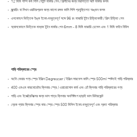
12 মিমি পাম্প কর্ম পিপি পেইন্ট মার্কার পেন / শিল্পীদের জন্য নিরাপত্তা আর্ট মার্কার কলম
স্ক্র্যাচিং বা লিখন ওয়াটারপ্রুফ জন্য কালো রঙ্গক কালি পিপি প্রযুক্তিগত অঙ্কন কলম
এলকোহল ভিত্তিক ইঙ্ক ইকো-বন্ধুত্বপূর্ণ সঙ্গে 96 রং মাঝারি টুইন চিহ্নিতকারী / শিল্প চিহ্নিত পেন
অ্যালকোহল ভিত্তিক মাধ্যম টুইন মার্কার পেন 6mm - 8 মিমি মাঝারি চেসেল এবং 1 মিমি ফাইন নিবিস
গাড়ি পরিষ্কারের স্প্রে
অটো কেয়ার পণ্য স্প্রে ইঞ্জিন Degreaser / ইঞ্জিন সারফেস কালি স্প্রে 500ml স্পষ্টতই গাড়ি পরিষ্কার
400 এমএম কারবোরেটর ক্লিনার স্প্রে / এয়ারোসোল কার্ব এবং চোঁ ক্লিনার গাড়ি পরিষ্কারের পণ্য
গাড়ি এবং ইলেক্ট্রনিক্সের জন্য ভাল পাত্র ক্লিনার অবশিষ্টাংশ ছাড়াই ভাল ডিটারজেন্ট
ব্রেক প্যাড ক্লিনার স্প্রে কার স্প্রে স্প্রে 500 মিলিল ইকো-বন্ধুত্বপূর্ণ এবং দ্রুত পরিষ্কার