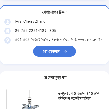
যোগাযোগের ঠিকানা
Mrs. Cherry Zhang
86-755-22214189--805
501-502, কিউরুই বিল্ডজি., মিনকাং আরডি., মিনঝি, লংহুয়া, শেনজেন, চীন
এখন যোগাযোগ
এর সেরা মূল্য পান
এক্সট্রুডিং 4.0 এমপিএ 310 মিলি
পলিউরেথন উইন্ডশীল্ড আঠালো