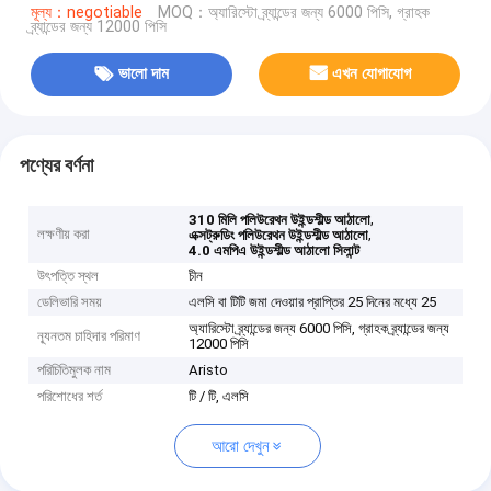
মূল্য：negotiable
MOQ：অ্যারিস্টো ব্র্যান্ডের জন্য 6000 পিসি, গ্রাহক
ব্র্যান্ডের জন্য 12000 পিসি
ভালো দাম
এখন যোগাযোগ
পণ্যের বর্ণনা
,
310 মিলি পলিউরেথন উইন্ডশীল্ড আঠালো
লক্ষণীয় করা
,
এক্সট্রুডিং পলিউরেথন উইন্ডশীল্ড আঠালো
4.0 এমপিএ উইন্ডশীল্ড আঠালো সিলান্ট
উৎপত্তি স্থল
চীন
ডেলিভারি সময়
এলসি বা টিটি জমা দেওয়ার প্রাপ্তির 25 দিনের মধ্যে 25
অ্যারিস্টো ব্র্যান্ডের জন্য 6000 পিসি, গ্রাহক ব্র্যান্ডের জন্য
ন্যূনতম চাহিদার পরিমাণ
12000 পিসি
পরিচিতিমুলক নাম
Aristo
পরিশোধের শর্ত
টি / টি, এলসি
আরো দেখুন