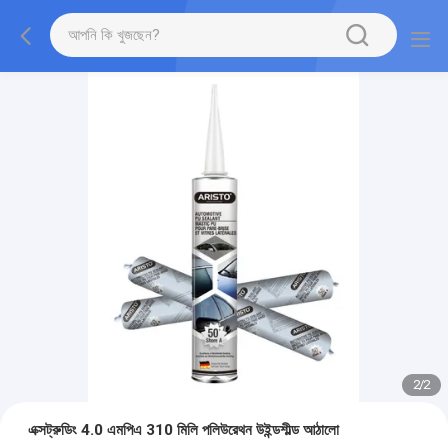
2
/
2
এক্সট্রুডিং 4.0 এমপিএ 310 মিলি পলিউরেথন উইন্ডশীল্ড আঠালো