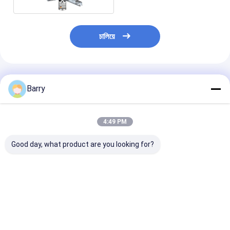
চালিয়ে
প্রস্তাবিত পণ্য
Barry
4:49 PM
Good day, what product are you looking for?
শিল্প অ্যাপ্লিকেশনগুলিতে নমনীয়
ISO/TS 16949: 2002
উচ্চতর সিলিং এবং আঠ
সিলিং সমাধানের জন্য 600ml
সার্টিফাইড ক্ষয়রোধী দ্রুত
পারফরম্যান্সের সুবিধা 
সসেজ প্যাকিং পলিউরেথেন
নিরাময়যোগ্য পলিউরেথেন সিলান্ট
পলিউরেথেন সিলান্ট, যা
সিল্যান্ট
PU সিলান্ট অটোমোবাইল
মিনিটের মধ্যে স্টিকি ভ
উইন্ডশীল্ড এবং গাড়ির বডি
(Tack Free Tim
ভালো দাম
ভালো দাম
ভালো দাম
স্ট্রাকচারাল বন্ডিংয়ের জন্য
এম (OEM)