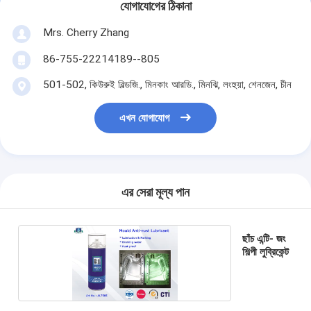
যোগাযোগের ঠিকানা
Mrs. Cherry Zhang
86-755-22214189--805
501-502, কিউরুই বিল্ডজি., মিনকাং আরডি., মিনঝি, লংহুয়া, শেনজেন, চীন
এখন যোগাযোগ
এর সেরা মূল্য পান
ছাঁচ এন্টি- জং
শিল্পী লুব্রিকেন্ট