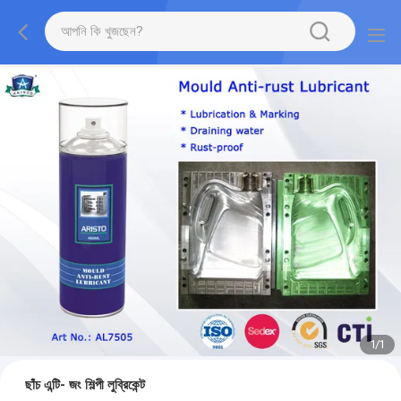
1
/
1
ছাঁচ এন্টি- জং শিল্পী লুব্রিকেন্ট