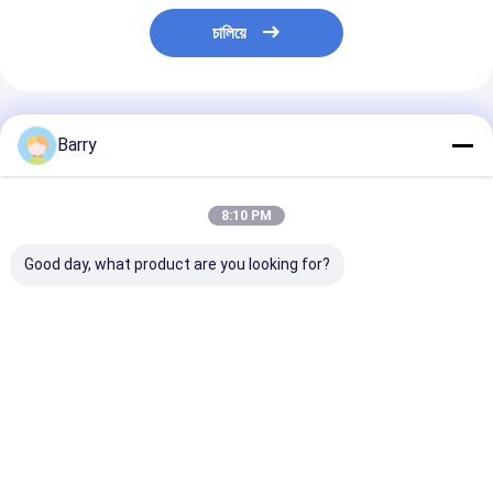
চালিয়ে
প্রস্তাবিত পণ্য
Barry
8:10 PM
Good day, what product are you looking for?
গাড়ী / বাইক চেইন এবং গিয়ার
400 মিলে সব উদ্দেশ্য শিল্পীয়
সুইট ক্লিয়ার 400m
শিল্পকৌশল তৈলাক্তকরণ
লুব্রিকেন্ট
পেনিট্রেটিং অয়েল স্
ঘর্ষণ কমায়
ভালো দাম
ভালো দাম
ভালো দাম