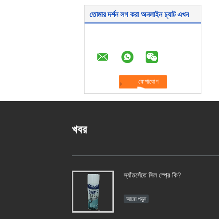
তোমার দর্শন লগ করা অনলাইন চ্যাট এখন
খবর
স্যাঁতসেঁতে সিল স্প্রে কি?
আরো পড়ুন