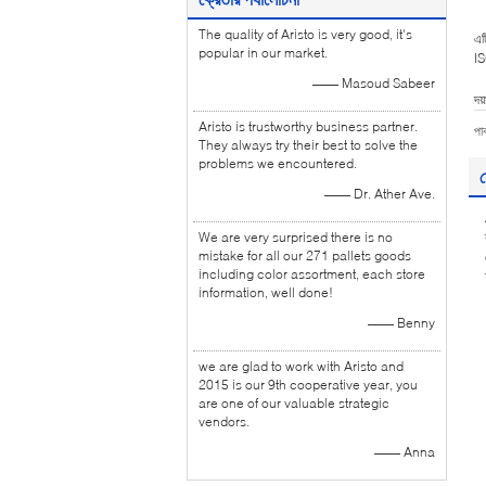
The quality of Aristo is very good, it's
এট
popular in our market.
IS
—— Masoud Sabeer
দয
Aristo is trustworthy business partner.
পা
They always try their best to solve the
problems we encountered.
য
—— Dr. Ather Ave.
We are very surprised there is no
mistake for all our 271 pallets goods
including color assortment, each store
information, well done!
—— Benny
we are glad to work with Aristo and
2015 is our 9th cooperative year, you
are one of our valuable strategic
vendors.
—— Anna