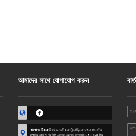
আমাদের সাথে যোগাযোগ করুন
বার্
কারখানার ঠিকানা:
রিফাইন্ড কেমিক্যাল ইন্ডাস্ট্রিয়াল জোন,ওভারসিজ
চাইনিজ পার্ক,ইংডে সিটি,গুয়াংডং প্রদেশ,পিআরসি,513059,চীন