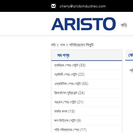
cherry@aristoindustries.com
বাড়ি
পলিউরেথেন সিলান্ট
বাড়ি
খবর
কো
সব পণ্য
ফ্যাব্রিক স্প্রে পেইন্ট
(33)
পল
গ্রাফিটি স্প্রে পেইন্ট
(22)
এক্রাইলিক স্প্রে পেইন্ট
(55)
শিল্পকৌশল লুব্রিকেন্ট
(24)
অঙ্কন স্প্রে পেইন্ট
(21)
মার্কার কলম
(13)
জল ভিত্তিক পেইন্ট
(9)
গাড়ি পরিষ্কারের স্প্রে
(17)