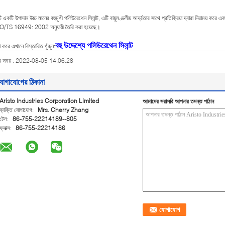
ি একটি উপাদান উচ্চ মানের বহুমুখী পলিউরেথেন সিলান্ট, এটি বায়ুমণ্ডলীয় আর্দ্রতার সাথে প্রতিক্রিয়া দ্বারা নিরাময়
O/TS 16949: 2002 অনুযায়ী তৈরি করা হয়েছে।
বহু উদ্দেশ্যে পলিউরেথেন সিলান্ট
়া করে এখানে বিস্তারিত খুঁজুন:
ব সময় : 2022-08-05 14:06:28
োগাযোগের ঠিকানা
Aristo Industries Corporation Limited
আমাদের সরাসরি আপনার তদন্ত পাঠান
ব্যক্তি যোগাযোগ:
Mrs. Cherry Zhang
টেল:
86-755-22214189--805
ফ্যাক্স:
86-755-22214186