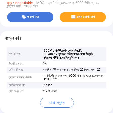
মূল্য：negotiable
MOQ：অ্যারিস্টো ব্র্যান্ডের জন্য 6000 পিসি, গ্রাহক
ব্র্যান্ডের জন্য 12000 পিসি
ভালো দাম
এখন যোগাযোগ
পণ্যের বর্ণনা
,
600ML পলিউরেথেন ফোম সিল্যান্ট
লক্ষণীয় করা
,
80 এমএল / ন্যূনতম পলিউরেথেন ফোম সিল্যান্ট
বহিরাগত পলিউরেথেন সিল্যান্ট স্প্রে
উৎপত্তি স্থল
চীন
ডেলিভারি সময়
এলসি বা টিটি জমা দেওয়ার প্রাপ্তির 25 দিনের মধ্যে 25
অ্যারিস্টো ব্র্যান্ডের জন্য 6000 পিসি, গ্রাহক ব্র্যান্ডের জন্য
ন্যূনতম চাহিদার পরিমাণ
12000 পিসি
পরিচিতিমুলক নাম
Aristo
পরিশোধের শর্ত
টি / টি, এলসি
আরো দেখুন