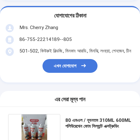
যোগাযোগের ঠিকানা
Mrs. Cherry Zhang
86-755-22214189--805
501-502, কিউরুই বিল্ডজি., মিনকাং আরডি., মিনঝি, লংহুয়া, শেনজেন, চীন
এখন যোগাযোগ
এর সেরা মূল্য পান
80 এমএল / ন্যূনতম 310ML 600ML
পলিউরেথেন ফোম সিল্যান্ট এক্সট্রুডিং