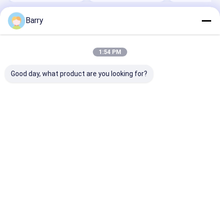
Barry
বাড়ি
আমাদের সম্পর্কে
Desktop Site
সাইট ম্যাপ
গোপনীয়তা নীতি
গুণ
ফ্যাব্রিক স্প্রে পেইন্ট
চীন কারখানা.Copyright © 2026 Aristo Industries
1:54 PM
Corporation Limited. All Rights Reserved.
Good day, what product are you looking for?
বাড়ি
পণ্য
আমাদের সম্বন্ধে