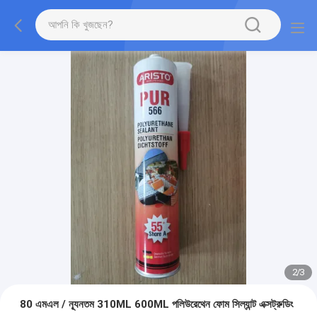
2
/
3
80 এমএল / ন্যূনতম 310ML 600ML পলিউরেথেন ফোম সিল্যান্ট এক্সট্রুডিং