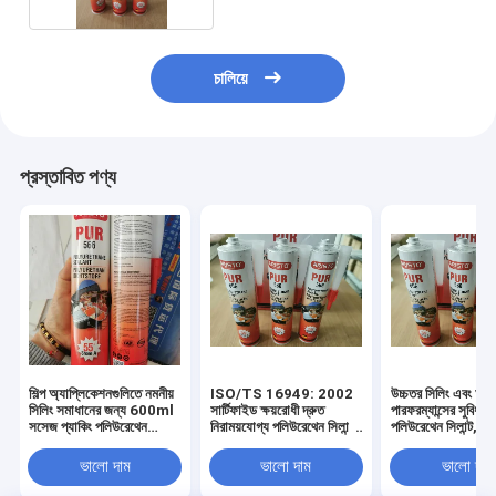
চালিয়ে
প্রস্তাবিত পণ্য
শিল্প অ্যাপ্লিকেশনগুলিতে নমনীয়
ISO/TS 16949: 2002
উচ্চতর সিলিং এবং আঠ
সিলিং সমাধানের জন্য 600ml
সার্টিফাইড ক্ষয়রোধী দ্রুত
পারফরম্যান্সের সুবিধা 
সসেজ প্যাকিং পলিউরেথেন
নিরাময়যোগ্য পলিউরেথেন সিলান্ট
পলিউরেথেন সিলান্ট, যা
সিল্যান্ট
PU সিলান্ট অটোমোবাইল
মিনিটের মধ্যে স্টিকি ভ
উইন্ডশীল্ড এবং গাড়ির বডি
(Tack Free Tim
ভালো দাম
ভালো দাম
ভালো দাম
স্ট্রাকচারাল বন্ডিংয়ের জন্য
এম (OEM)