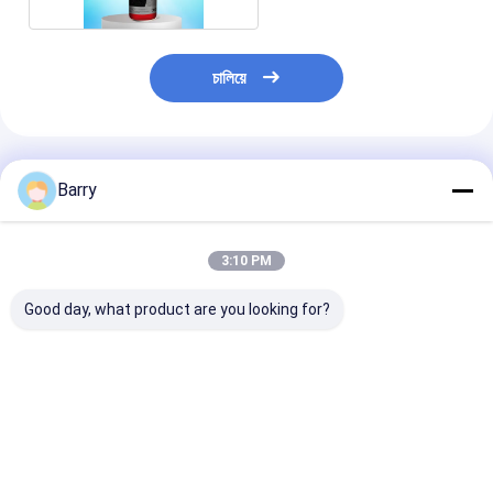
চালিয়ে
প্রস্তাবিত পণ্য
Barry
3:10 PM
Good day, what product are you looking for?
কারুশিল্প এবং DIY প্রকল্পে
বহু-পৃষ্ঠতল স্প্রে আঠালো যা
350 গ্রাম ক্যান এব
শক্তিশালী এবং টেকসই বন্ধনের
১-৫ মিনিটের মধ্যে শুকিয়ে যায়
মিলি পরিমাণে 30% এ
জন্য স্থায়ী অ-বিষাক্ত
এবং ৩৫0 গ্রাম নিট ওজনে ৩০%
VOC উপাদান সহ পরিষ
এক্রাইলিক স্প্রে আঠালো
এর কম VOC উপাদান ধারণ করে
মাল্টিপারপাস স্প্রে আঠ
ভালো দাম
ভালো দাম
ভালো দাম