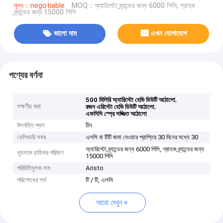
মূল্য：negotiable
MOQ：অ্যারিস্টো ব্র্যান্ডের জন্য 6000 পিসি, গ্রাহক
ব্র্যান্ডের জন্য 15000 পিসি
ভালো দাম
এখন যোগাযোগ
পণ্যের বর্ণনা
,
500 মিলিরি অ্যারিস্টো হেভি ডিউটি ​​আঠালো
লক্ষণীয় করা
,
রজন এরিস্টো হেভি ডিউটি ​​আঠালো
এফসিসি স্প্রে সজ্জিত আঠালো
উৎপত্তি স্থল
চীন
ডেলিভারি সময়
এলসি বা টিটি জমা দেওয়ার প্রাপ্তির 30 দিনের মধ্যে 30
অ্যারিস্টো ব্র্যান্ডের জন্য 6000 পিসি, গ্রাহক ব্র্যান্ডের জন্য
ন্যূনতম চাহিদার পরিমাণ
15000 পিসি
পরিচিতিমুলক নাম
Aristo
পরিশোধের শর্ত
টি / টি, এলসি
আরো দেখুন