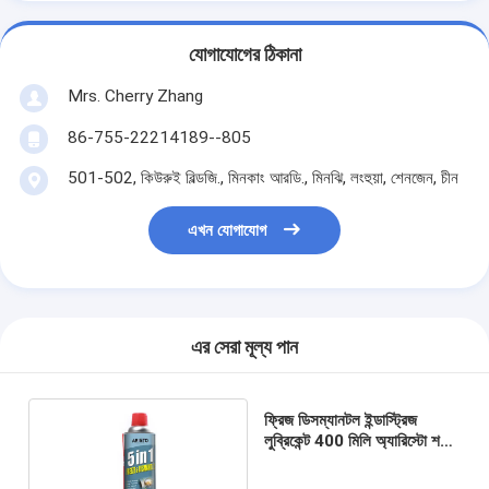
যোগাযোগের ঠিকানা
Mrs. Cherry Zhang
86-755-22214189--805
501-502, কিউরুই বিল্ডজি., মিনকাং আরডি., মিনঝি, লংহুয়া, শেনজেন, চীন
এখন যোগাযোগ
এর সেরা মূল্য পান
ফ্রিজ ডিসম্যানটল ইন্ডাস্ট্রিজ
লুব্রিকেন্ট 400 মিলি অ্যারিস্টো শক
ফ্রিজ