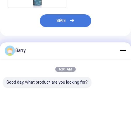
চালিয়ে
প্রস্তাবিত পণ্য
Barry
6:01 AM
Good day, what product are you looking for?
ছাঁচ এন্টি- জং শিল্পী লুব্রিকেন্ট
গাড়ী / বাইক চেইন এবং গিয়ার
400 মিলে সব উদ্দেশ্য শি
শিল্পকৌশল তৈলাক্তকরণ
লুব্রিকেন্ট
ভালো দাম
ভালো দাম
ভালো দাম