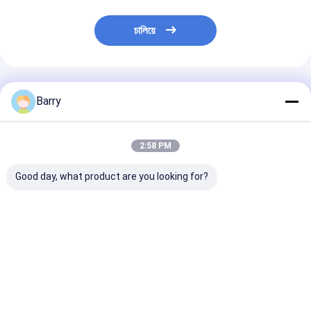
চালিয়ে
প্রস্তাবিত পণ্য
Barry
2:58 PM
Good day, what product are you looking for?
অটো কভার ক্লিনার
গাড়ী যত্ন স্প্রে অটো ইঞ্জিন
ব্রেক প্যাড ক্লিনার স্প্
ডিগ্রিজার
স্পর্শ
ভালো দাম
ভালো দাম
ভালো দাম