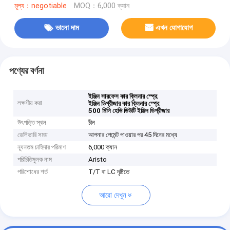
মূল্য：negotiable
MOQ：6,000 ক্যান
ভালো দাম
এখন যোগাযোগ
পণ্যের বর্ণনা
,
ইঞ্জিন সারফেস কার ক্লিনার স্প্রে
লক্ষণীয় করা
,
ইঞ্জিন ডিগ্রীজার কার ক্লিনার স্প্রে
500 মিলি হেভি ডিউটি ​​ইঞ্জিন ডিগ্রীজার
উৎপত্তি স্থল
চীন
ডেলিভারি সময়
আপনার পেমেন্ট পাওয়ার পর 45 দিনের মধ্যে
ন্যূনতম চাহিদার পরিমাণ
6,000 ক্যান
পরিচিতিমুলক নাম
Aristo
পরিশোধের শর্ত
T/T বা LC দৃষ্টিতে
আরো দেখুন