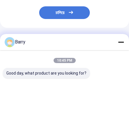
চালিয়ে
প্রস্তাবিত পণ্য
Barry
10:45 PM
Good day, what product are you looking for?
Rubberized
টায়ার Sealant অটো কেয়ার
টায়ার Sealer এবং
Undercoating স্প্রে অটো
পণ্য
Inflator স্প্রে কার ট
কেয়ার পণ্য
কেয়ার পণ্য
ভালো দাম
ভালো দাম
ভালো দাম