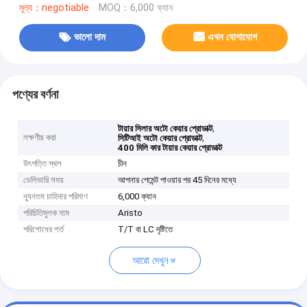
মূল্য：negotiable
MOQ：6,000 ক্যান
ভালো দাম
এখন যোগাযোগ
পণ্যের বর্ণনা
,
টায়ার সিলার অটো কেয়ার প্রোডাক্ট
লক্ষণীয় করা
,
সিটিআই অটো কেয়ার প্রোডাক্ট
400 মিলি কার টায়ার কেয়ার প্রোডাক্ট
উৎপত্তি স্থল
চীন
ডেলিভারি সময়
আপনার পেমেন্ট পাওয়ার পর 45 দিনের মধ্যে
ন্যূনতম চাহিদার পরিমাণ
6,000 ক্যান
পরিচিতিমুলক নাম
Aristo
পরিশোধের শর্ত
T/T বা LC দৃষ্টিতে
আরো দেখুন