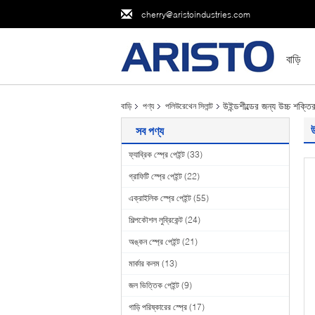
cherry@aristoindustries.com
বাড়ি
উইন্ডশীল্ডের জন্য উচ্চ শক্
বাড়ি
পণ্য
পলিউরেথেন সিলান্ট
উ
সব পণ্য
ফ্যাব্রিক স্প্রে পেইন্ট
(33)
গ্রাফিটি স্প্রে পেইন্ট
(22)
এক্রাইলিক স্প্রে পেইন্ট
(55)
শিল্পকৌশল লুব্রিকেন্ট
(24)
অঙ্কন স্প্রে পেইন্ট
(21)
মার্কার কলম
(13)
জল ভিত্তিক পেইন্ট
(9)
গাড়ি পরিষ্কারের স্প্রে
(17)