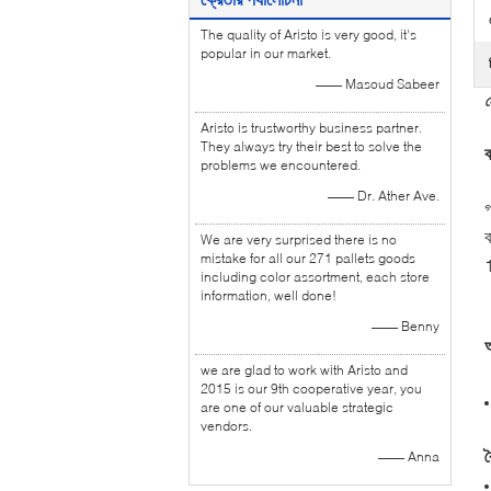
The quality of Aristo is very good, it's
popular in our market.
—— Masoud Sabeer
ন
Aristo is trustworthy business partner.
They always try their best to solve the
ব
problems we encountered.
—— Dr. Ather Ave.
গ
ব
We are very surprised there is no
mistake for all our 271 pallets goods
including color assortment, each store
information, well done!
—— Benny
অ
we are glad to work with Aristo and
2015 is our 9th cooperative year, you
are one of our valuable strategic
vendors.
ব
—— Anna