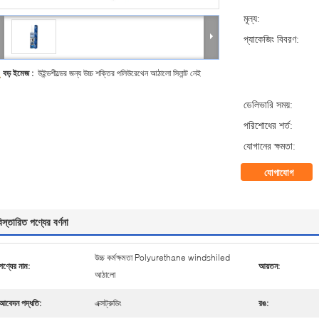
মূল্য:
প্যাকেজিং বিবরণ:
বড় ইমেজ :
উইন্ডশীল্ডের জন্য উচ্চ শক্তির পলিউরেথেন আঠালো সিলান্ট নেই
ডেলিভারি সময়:
পরিশোধের শর্ত:
যোগানের ক্ষমতা:
যোগাযোগ
িস্তারিত পণ্যের বর্ণনা
উচ্চ কর্মক্ষমতা Polyurethane windshiled
পণ্যের নাম:
আয়তন:
আঠালো
আবেদন পদ্ধতি:
এক্সট্রুডিং
রঙ: