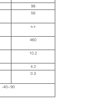
98
56
৬.৮
460
10.2
4.2
0.3
-40~90