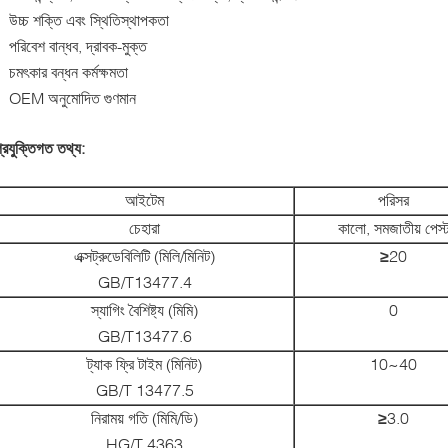
উচ্চ শক্তি এবং স্থিতিস্থাপকতা
পরিবেশ বান্ধব, দ্রাবক-মুক্ত
চমৎকার বন্ধন কর্মক্ষমতা
OEM অনুমোদিত গুণমান
্রযুক্তিগত তথ্য:
আইটেম
পরিসর
চেহারা
কালো, সমজাতীয় পেস্
এক্সট্রুডেবিলিটি (মিলি/মিনিট)
≥
20
GB/T13477.4
স্যাগিং বৈশিষ্ট্য (মিমি)
0
GB/T13477.6
ট্যাক ফ্রি টাইম (মিনিট)
10~40
GB/T 13477.5
নিরাময় গতি (মিমি/ডি)
≥
3.0
HG/T 4363