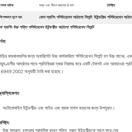
শেলফ লাইফ:
শুষ্ক এবং শীতল জায়গায় 9 মাস
বৈশিষ্ট্য:
কোন স্যাগিং পলিউরেথেন আঠালো সিলান্ট
উইন্ডশিল্ড পলিউরেথেন আঠালো
বিশেষভাবে তুলে ধরা:
,
ো স্যাগিং উচ্চ শক্তি পলিউরেথেন উইন্ডশীল্ড আঠালো পলিউরেথেন সিলান্ট
র্ণনা:
াড়ির কারখানাগুলির জন্য অ্যারিস্টো উচ্চ কার্যকারিতা পলিউরেথেন সিলান্ট হল উচ্চ মানের, এ
ায়ুমণ্ডলীয় আর্দ্রতার সাথে প্রতিক্রিয়া দ্বারা নিরাময় করে একটি টেকসই এবং আবহাওয়া
16949:2002 অনুযায়ী তৈরি করা হয়েছে।
্যাপ্লিকেশন:
অটোমোবাইল উইন্ডশীল্ড এবং সাইড এবং ব্যাক গ্লাস বন্ধনের জন্য উপযুক্ত।
ৈশিষ্ট্য:
উচ্চ সান্দ্রতা, চমৎকার প্রাথমিক বন্ধন শক্তি, দ্রুত উইন্ডশীল্ডকে অচল করে দেয়