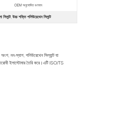
OEM অনুমোদিত গুণমান
 সিলান্ট
উচ্চ শক্তি পলিউরেথেন সিলান্ট
,
ক অংশ, নন-স্যাগ, পলিউরেথেন সিল্যান্ট যা
 প্রতিরোধী ইলাস্টোমার তৈরি করে।এটি ISO/TS