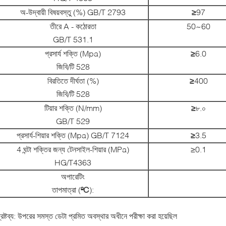
অ-উদ্বায়ী বিষয়বস্তু (%) GB/T 2793
≥
97
তীরে A - কঠোরতা
50~60
GB/T 531.1
প্রসার্য শক্তি (Mpa)
≥
6.0
জিবি/টি 528
বিরতিতে দীর্ঘতা (%)
≥
400
জিবি/টি 528
টিয়ার শক্তি (N/mm)
≥
৮.০
GB/T 529
প্রসার্য-শিয়ার শক্তি (Mpa) GB/T 7124
≥
3.5
4 ঘন্টা শক্তির জন্য টেনসাইল-শিয়ার (MPa)
≥0.1
HG/T4363
অপারেটিং
তাপমাত্রা (
ºC
):
্রষ্টব্য: উপরের সমস্ত ডেটা প্রমিত অবস্থার অধীনে পরীক্ষা করা হয়েছিল