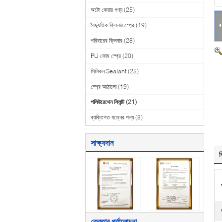
অটো কেয়ার পণ্য
(25)
বৈদ্যুতিক ক্লিনার স্প্রে
(19)
পরিবারের ক্লিনার
(28)
PU ফোম স্প্রে
(20)
সিলিকন Sealant
(25)
স্প্রে আঠালো
(19)
পলিউরেথেন সিলান্ট
(21)
ব্যক্তিগত যত্নের পন্য
(8)
সাক্ষ্যদান
ব
ক্রেতার পর্যালোচনা