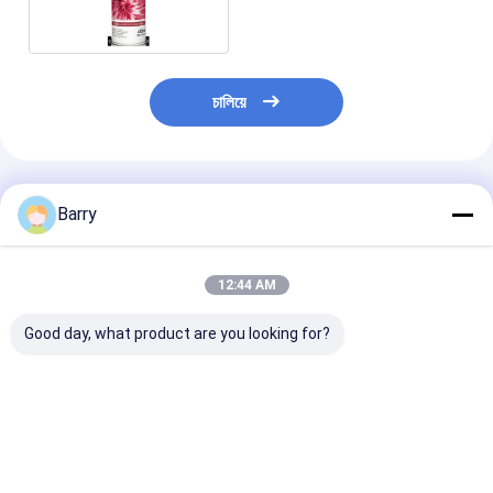
চালিয়ে
প্রস্তাবিত পণ্য
Barry
12:44 AM
Good day, what product are you looking for?
আরিস্তো ১৫০ মিলি, ৪০০ মিলি
৪০০ মিলি অরিস্টো টপলেস্টি
10oz (400ml) দ্
স্থায়ী রং কাপড় স্প্রে পেইন্ট
বাইরের পেইন্ট
শুকানো ড্যাম্প সিল স্প্
ইনডোর এবং আউটডো
ব্যবহারের জন্য ছত্রাক 
জীবাণু প্রতিরোধক ক্ষমত
ভালো দাম
ভালো দাম
ভালো দাম