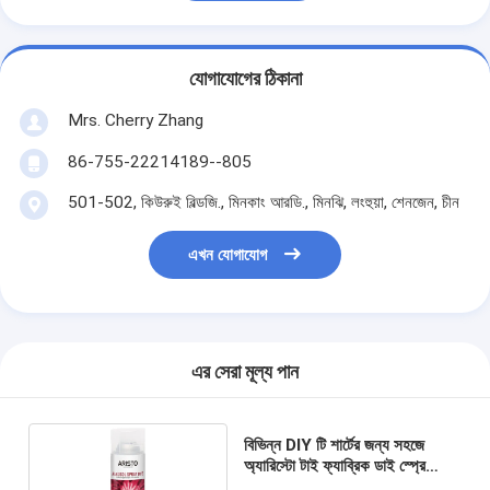
যোগাযোগের ঠিকানা
Mrs. Cherry Zhang
86-755-22214189--805
501-502, কিউরুই বিল্ডজি., মিনকাং আরডি., মিনঝি, লংহুয়া, শেনজেন, চীন
এখন যোগাযোগ
এর সেরা মূল্য পান
বিভিন্ন DIY টি শার্টের জন্য সহজে
অ্যারিস্টো টাই ফ্যাব্রিক ডাই স্প্রে
গৃহসজ্জার সামগ্রী লেপ