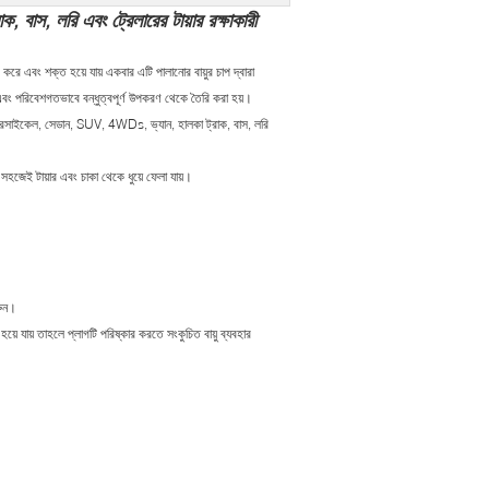
বাস, লরি এবং ট্রেলারের টায়ার রক্ষাকারী
েট করে এবং শক্ত হয়ে যায় একবার এটি পালানোর বায়ুর চাপ দ্বারা
 এবং পরিবেশগতভাবে বন্ধুত্বপূর্ণ উপকরণ থেকে তৈরি করা হয়।
োটরসাইকেল, সেডান, SUV, 4WDs, ভ্যান, হালকা ট্রাক, বাস, লরি
ারা সহজেই টায়ার এবং চাকা থেকে ধুয়ে ফেলা যায়।
রুন।
য়ে যায় তাহলে প্লাগটি পরিষ্কার করতে সংকুচিত বায়ু ব্যবহার