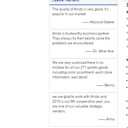
The quality of Aristo is very good, it's
ব
popular in our market.
অ
—— Masoud Sabeer
ধ
এ
Aristo is trustworthy business partner.
They always try their best to solve the
এ
problems we encountered.
এ
—— Dr. Ather Ave.
We are very surprised there is no
mistake for all our 271 pallets goods
including color assortment, each store
information, well done!
—— Benny
we are glad to work with Aristo and
2015 is our 9th cooperative year, you
are one of our valuable strategic
vendors.
—— Anna