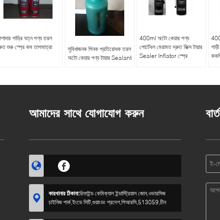
েশাদার গাড়ির যত্ন পণ্য তরল
400ml অটো কেয়ার পণ্য
400
রুত শুরু স্প্রে কম তাপমাত্রা
পোর্টেবল মেরামত দ্রুত ফিক্স টায়ার
গাড়ী
সুবিধাজনক পিনক প্রতিরোধক তরল
Sealer Inflator স্প্রে
ককপি
অটো কেয়ার পণ্য টায়ার Sealant
আমাদের সাথে যোগাযোগ করুন
বার্
কারখানার ঠিকানা:
রিফাইন্ড কেমিক্যাল ইন্ডাস্ট্রিয়াল জোন,ওভারসিজ
চাইনিজ পার্ক,ইংডে সিটি,গুয়াংডং প্রদেশ,পিআরসি,513059,চীন