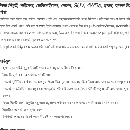
টায়ার সিলান্ট, সাইকেল, মোটরসাইকেল, সেডান, SUV, 4WDs, ভ্যান, হালকা ট্রাক, 
র্ণনা:
্যারিস্টো টায়ার সিলান্ট হল পলিমার, বাইন্ডার এজেন্ট এবং মাইক্রোফাইবারগুলি থেকে মিশ্রিত একটি তরল পদার্থ যা ফ্ল্যাশ স
াক্কা দিয়ে একটি প্লাগ তৈরি করে যা টায়ার ট্রেড এলাকায় পাংচার হোলকে সিল করে।এটি একটি অ-বিষাক্ত, অ-ক্ষয়কারী
টি কালো রাস্তায় এবং অফ-রোডে গাড়ি চালানোর জন্য, টিউব এবং টিউবলেস টায়ারের জন্যও উপযুক্ত।এটি সাইকেল, ম
বং ট্রেলারের টায়ারে সহজেই প্রয়োগ করা যেতে পারে।
ই পণ্যটি একটি নিষ্ক্রিয় এবং অ-ক্ষয়কারী পদার্থ, এটি চাকা বা টায়ারের কোনো ক্ষয় বা ক্ষতি করে না।এটি শুধুমাত্র জল দ্ব
অভিমুখ:
জ্যাক দ্বারা গাড়িটি তুলুন, টায়ারটি ঘোরান যাতে বায়ু ভালভ নীচের দিকে থাকে।
টায়ার ডিফ্লেট করুন এবং ভালভ কোরটি সরান
বোতলটি সুনির্দিষ্টভাবে ঝাঁকান, সরবরাহকৃত ফিডার টিউব ব্যবহার করে বোতলটিকে টায়ার এয়ার ভালভের সাথে সংযুক্ত ক
বোতলটিকে উল্টো দিকে ধরে রাখুন এবং প্রস্তাবিত পরিমাণটি চেপে ধরুন (নীচের টেবিলটি দেখুন), যদি এয়ার ভালভ প্লাগ হ
করুন।
ফিডার টিউবটি সরান, সংকুচিত বায়ু দ্বারা বায়ু ভালভ পরিষ্কার করুন এবং ভালভ কোরটি আবার ইনস্টল করুন।
টায়ারটিকে পছন্দসই চাপে স্ফীত করুন
উপাদানটি সমানভাবে বিতরণ করতে টায়ারটি বেশ কয়েকবার ঘোরান।