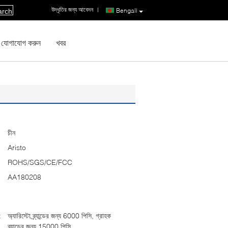
উদ্ধৃতির জন্য আবেদন
|
Bengali
arch
 যোগাযোগ করুন
খবর
চীন
Aristo
ROHS/SGS/CE/FCC
AA180208
:
অ্যারিস্টো ব্র্যান্ডের জন্য 6000 পিসি, গ্রাহক
ব্র্যান্ডের জন্য 15000 পিসি