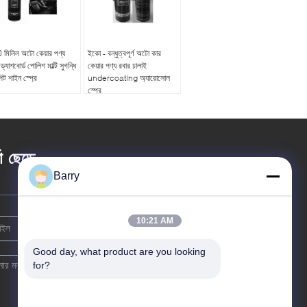
 মিলিল অটো কেয়ার পণ্য
ইকো - বন্ধুত্বপূর্ণ অটো কার
 ড্যাশবোর্ড পোলিশ মাল্টি সুগন্ধি
কেয়ার পণ্য রবার ঢালাই
ট শাইন স্প্রে
undercoating অ্যারোসোল
স্প্রে
তা ছেড়ে
Barry
10:21 AM
Good day, what product are you looking 
for?