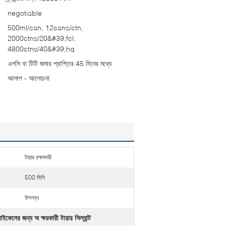
negotiable
500ml/can, 12cans/ctn,
2000ctns/20&#39;fcl,
4800ctns/40&#39;hq
এলসি বা টিটি জমার প্রাপ্তির 45 দিনের মধ্যে
আলাপ - আলোচনা
টায়ার রক্ষাকারী
500 মিলি
উপলব্ধ
ইকেলের জন্য অ ক্ষয়কারী টায়ার সিল্যান্ট