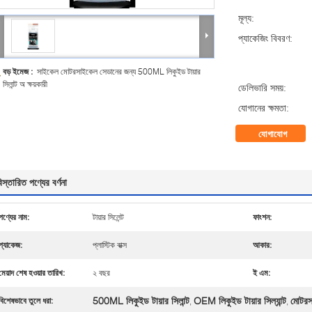
মূল্য:
প্যাকেজিং বিবরণ:
বড় ইমেজ :
সাইকেল মোটরসাইকেল সেডানের জন্য 500ML লিকুইড টায়ার
সিলান্ট অ ক্ষয়কারী
ডেলিভারি সময়:
যোগানের ক্ষমতা:
যোগাযোগ
িস্তারিত পণ্যের বর্ণনা
পণ্যের নাম:
টায়ার সিলেন্ট
ফাংশন:
প্যাকেজ:
প্লাস্টিক বাক্স
আকার:
মেয়াদ শেষ হওয়ার তারিখ:
২ বছর
ই এম:
500ML লিকুইড টায়ার সিলান্ট
OEM লিকুইড টায়ার সিল্যান্ট
মোটরসা
বিশেষভাবে তুলে ধরা:
,
,