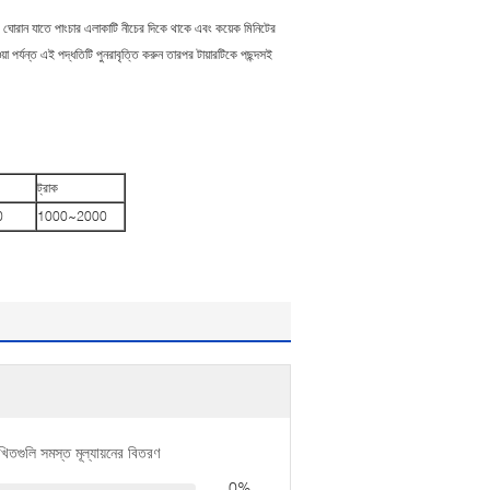
ারটি ঘোরান যাতে পাংচার এলাকাটি নীচের দিকে থাকে এবং কয়েক মিনিটের
পর্যন্ত এই পদ্ধতিটি পুনরাবৃত্তি করুন তারপর টায়ারটিকে পছন্দসই
ট্রাক
0
1000~2000
খিতগুলি সমস্ত মূল্যায়নের বিতরণ
0%