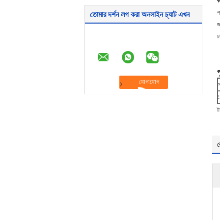
প
প
তোমার দর্শন লগ করা অনলাইন চ্যাট এখন
জ
চ
প
ট
র