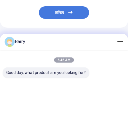
চালিয়ে
প্রস্তাবিত পণ্য
Barry
6:46 AM
Good day, what product are you looking for?
অটো কভার ক্লিনার
গাড়ী যত্ন স্প্রে অটো ইঞ্জিন
ব্রেক প্যাড ক্লিনার স্প্
ডিগ্রিজার
স্পর্শ
ভালো দাম
ভালো দাম
ভালো দাম