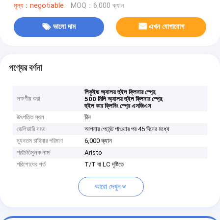
মূল্য：negotiable
MOQ：6,000 ক্যান
ভালো দাম
এখন যোগাযোগ
পণ্যের বর্ণনা
,
লিকুইড অ্যালয় হুইল ক্লিনার স্প্রে
লক্ষণীয় করা
,
500 মিলি অ্যালয় হুইল ক্লিনার স্প্রে
হুইল কার ক্লিনিং স্প্রে এসজিএস
উৎপত্তি স্থল
চীন
ডেলিভারি সময়
আপনার পেমেন্ট পাওয়ার পর 45 দিনের মধ্যে
ন্যূনতম চাহিদার পরিমাণ
6,000 ক্যান
পরিচিতিমুলক নাম
Aristo
পরিশোধের শর্ত
T/T বা LC দৃষ্টিতে
আরো দেখুন