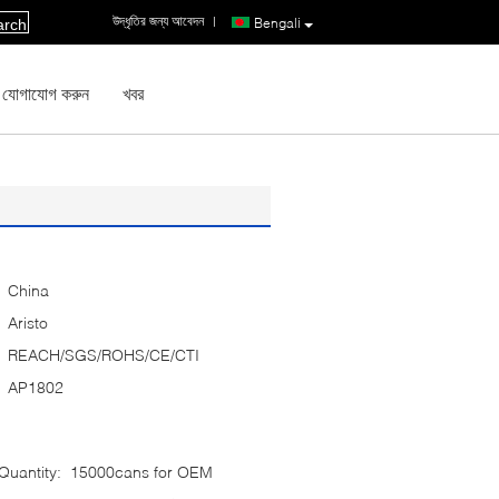
উদ্ধৃতির জন্য আবেদন
|
Bengali
arch
 যোগাযোগ করুন
খবর
China
Aristo
REACH/SGS/ROHS/CE/CTI
AP1802
uantity:
15000cans for OEM