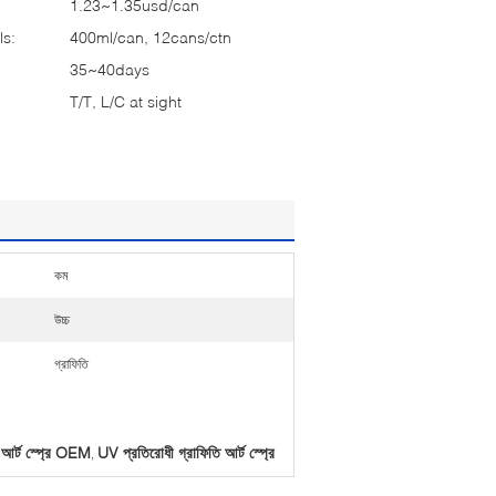
1.23~1.35usd/can
ls:
400ml/can, 12cans/ctn
35~40days
T/T, L/C at sight
কম
উচ্চ
গ্রাফিতি
 আর্ট স্প্রে OEM
UV প্রতিরোধী গ্রাফিতি আর্ট স্প্রে
,