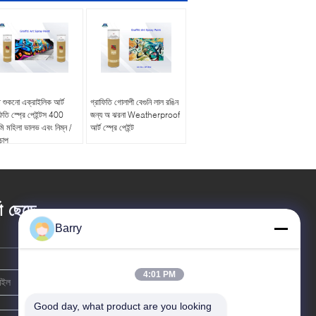
ত শুকনো এক্রাইলিক আর্ট
গ্রাফিতি গোলাপী বেগুনি লাল রঙিন
ফিতি স্প্রে পেইন্টস 400
জন্য অ ঝরনা Weatherproof
মি মহিলা ভালভ এবং নিম্ন /
আর্ট স্প্রে পেইন্ট
 চাপ
তা ছেড়ে
Barry
4:01 PM
Good day, what product are you looking 