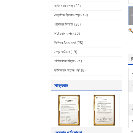
অটো কেয়ার পণ্য
(25)
বৈদ্যুতিক ক্লিনার স্প্রে
(19)
পরিবারের ক্লিনার
(28)
PU ফোম স্প্রে
(20)
সিলিকন Sealant
(25)
স্প্রে আঠালো
(19)
ব
পলিউরেথেন সিলান্ট
(21)
ব্যক্তিগত যত্নের পন্য
(8)
সাক্ষ্যদান
প
ক্রেতার পর্যালোচনা