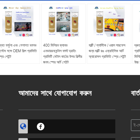
ন্নত ফর্মুলা এবং পেশাগত ভালভ
400 মিলিয়ন ক্যানড
মাল্টি / প্লাস্টিক / ওয়াল সারফেস
দ্রু
স্টেম সঙ্গে OEM শিল্প গ্রাফিতি
এনভায়রনমেন্টাল ফাস্ট ড্রাইং
জন্য মাল্টি রঙ এক্রাইলিক আর্ট
গ্রা
প্রে পেইন্ট
গ্রাফিটি মেটাল কাঠের উপর শিল্পীর
অ্যারোসল গ্রাফিতি স্প্রে পেইন্ট
মিলি
জন্য স্প্রে আর্ট পেইন্ট
উচ্চ
আমাদের সাথে যোগাযোগ করুন
বার্