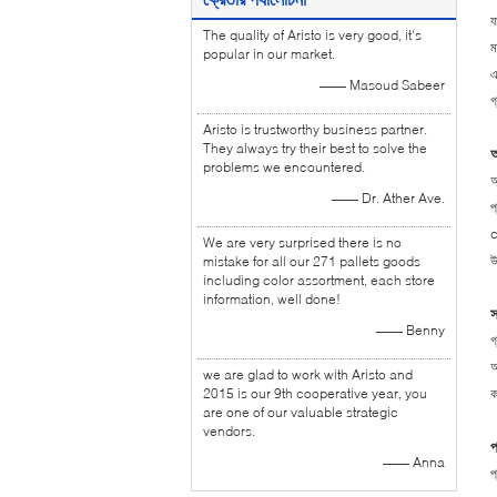
য
The quality of Aristo is very good, it's
ম
popular in our market.
এ
—— Masoud Sabeer
গ
Aristo is trustworthy business partner.
They always try their best to solve the
অ
problems we encountered.
অ
—— Dr. Ather Ave.
প
c
We are very surprised there is no
উ
mistake for all our 271 pallets goods
including color assortment, each store
information, well done!
স
—— Benny
গ
আ
we are glad to work with Aristo and
2015 is our 9th cooperative year, you
ক
are one of our valuable strategic
vendors.
প
—— Anna
প