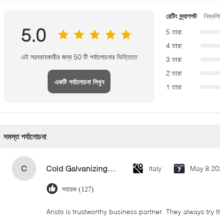
রেটিং স্ন্যাপশট
নিম্নলি
5.0
5 তারা
4 তারা
এই সরবরাহকারীর জন্য 50 টি পর্যালোচনার ভিত্তিতে
3 তারা
2 তারা
একটি পর্যালোচনা লিখুন
1 তারা
সমস্ত পর্যালোচনা
C
Cold Galvanizing Zinc Spray Paint 400ml
Italy
May 8.20
সহায়ক (127)
Aristo is trustworthy business partner. They always try 