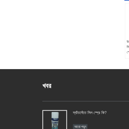
উ
সি
স্
খবর
স্যাঁতসেঁতে সিল স্প্রে কি?
আরো পড়ুন