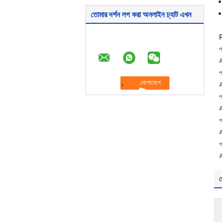
তোমার দর্শন লগ করা অনলাইন চ্যাট এখন
প
A
প
A
প
A
প
A
প
A
র