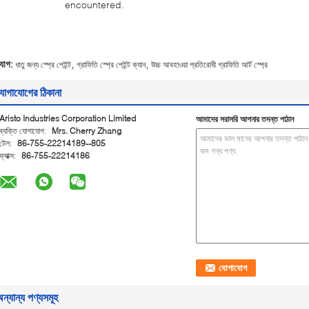
encountered.
,
,
্যাগ:
ধাতু জন্য স্প্রে পেইন্ট
গ্রাফিতি স্প্রে পেইন্ট ক্যান
উচ্চ আবহাওয়া প্রতিরোধী গ্রাফিতি আর্ট স্প্রে
োগাযোগের ঠিকানা
Aristo Industries Corporation Limited
আমাদের সরাসরি আপনার তদন্ত পাঠান
ব্যক্তি যোগাযোগ:
Mrs. Cherry Zhang
টেল:
86-755-22214189--805
ফ্যাক্স:
86-755-22214186
ন্যান্য পণ্যসমূহ