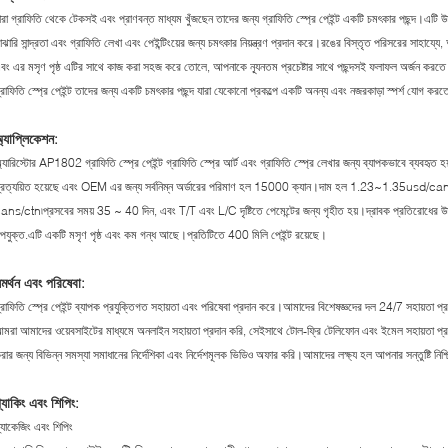
ারা গ্রাফিতি থেকে টেকসই এবং প্রাণবন্ত মাধ্যম খুঁজছেন তাদের জন্য গ্রাফিতি স্প্রে পেইন্ট একটি চমৎকার পছন্দ।এটি 
াঝারি সান্দ্রতা এবং গ্রাফিতি লেখা এবং পেইন্টিংয়ের জন্য চমৎকার নিয়ন্ত্রণ প্রদান করে।রঙের বিস্তৃত পরিসরের সাহায্যে,
বং এর মসৃণ পৃষ্ঠ এটির সাথে কাজ করা সহজ করে তোলে, আপনাকে ন্যূনতম প্রচেষ্টার সাথে পছন্দসই ফলাফল অর্জন করতে দ
্রাফিতি স্প্রে পেইন্ট তাদের জন্য একটি চমৎকার পছন্দ যারা যেকোনো প্রকল্পে একটি অনন্য এবং নজরকাড়া স্পর্শ যোগ কর
্যাপ্লিকেশন:
্যারিস্টোর AP1802 গ্রাফিতি স্প্রে পেইন্ট গ্রাফিতি স্প্রে আর্ট এবং গ্রাফিতি স্প্রে লেখার জন্য ব্যাপকভাবে
্রত্যয়িত হয়েছে এবং OEM এর জন্য সর্বনিম্ন অর্ডারের পরিমাণ হল 15000 ক্যান।দাম হল 1.23~1.35usd/
ans/ctn৷প্রসবের সময় 35 ~ 40 দিন, এবং T/T এবং L/C দৃষ্টিতে পেমেন্টের জন্য গৃহীত হয়।দ্রাবক প্রতিরোধের উচ্চ
পযুক্ত.এটি একটি মসৃণ পৃষ্ঠ এবং কম গন্ধ আছে।প্রতিটিতে 400 মিলি পেইন্ট রয়েছে।
মর্থন এবং পরিষেবা:
্রাফিতি স্প্রে পেইন্ট ব্যাপক প্রযুক্তিগত সহায়তা এবং পরিষেবা প্রদান করে।আমাদের বিশেষজ্ঞদের দল 24/7 সহায়ত
মরা আমাদের ওয়েবসাইটের মাধ্যমে অনলাইন সহায়তা প্রদান করি, সেইসাথে টোল-ফ্রি টেলিফোন এবং ইমেল সহায়তা প্
রার জন্য বিভিন্ন সমস্যা সমাধানের নির্দেশিকা এবং নির্দেশমূলক ভিডিও অফার করি।আমাদের লক্ষ্য হল আপনার সন্তুষ্টি ন
্যাকিং এবং শিপিং:
্যাকেজিং এবং শিপিং