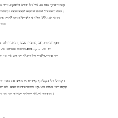
উচ্চ মানের এক্রাইলিক উপাদান দিয়ে তৈরি এবং সহজ প্রয়োগের জন্য
 আপনি অল্প সময়ের মধ্যেই অত্যাশ্চর্য শিল্পকর্ম তৈরি করতে পারেন।
েয়।আপনি একজন শিক্ষানবিস বা অভিজ্ঞ শিল্পীই হোন না কেন,
তে চান।
 ব্যবহৃত হয়।এটি REACH, SGS, ROHS, CE, এবং CTI দ্বারা
can এবং প্যাকেজিং বিশদ হল 400ml/can এবং 12
 এবং পণ্য অন্দর এবং বহিরঙ্গন উভয় অ্যাপ্লিকেশনের জন্য
া প্রদান করতে এবং আপনার যেকোনো প্রশ্নের উত্তর দিতে উপলভ্য।
রদান করি।আমরা আপনাকে আপনার পণ্য থেকে সর্বাধিক পেতে সাহায্য
িশ্চিত করা এবং আপনাকে সর্বোত্তম পরিষেবা প্রদান করা।