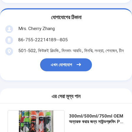
যোগাযোগের ঠিকানা
Mrs. Cherry Zhang
86-755-22214189--805
501-502, কিউরুই বিল্ডজি., মিনকাং আরডি., মিনঝি, লংহুয়া, শেনজেন, চীন
এখন যোগাযোগ
এর সেরা মূল্য পান
300ml/500ml/750ml OEM
অন্তরক করার জন্য সাউন্ডপ্রুফিং PU
ফোম স্প্রে