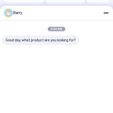
Barry
বাড়ি
আমাদের সম্পর্কে
Desktop Site
সাইট ম্যাপ
গোপনীয়তা নীতি
গুণ
ফ্যাব্রিক স্প্রে পেইন্ট
চীন কারখানা.Copyright © 2026 Aristo Industries
2:54 AM
Corporation Limited. All Rights Reserved.
Good day, what product are you looking for?
বাড়ি
পণ্য
আমাদের সম্বন্ধে