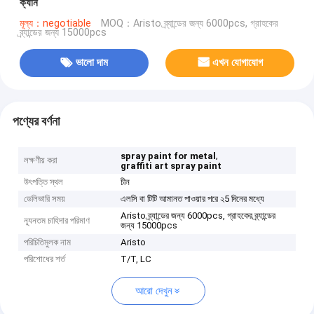
ক্যান
মূল্য：negotiable
MOQ：Aristo ব্র্যান্ডের জন্য 6000pcs, গ্রাহকের
ব্র্যান্ডের জন্য 15000pcs
ভালো দাম
এখন যোগাযোগ
পণ্যের বর্ণনা
,
spray paint for metal
লক্ষণীয় করা
graffiti art spray paint
উৎপত্তি স্থল
চীন
ডেলিভারি সময়
এলসি বা টিটি আমানত পাওয়ার পরে ২5 দিনের মধ্যে
Aristo ব্র্যান্ডের জন্য 6000pcs, গ্রাহকের ব্র্যান্ডের
ন্যূনতম চাহিদার পরিমাণ
জন্য 15000pcs
পরিচিতিমুলক নাম
Aristo
পরিশোধের শর্ত
T/T, LC
আরো দেখুন