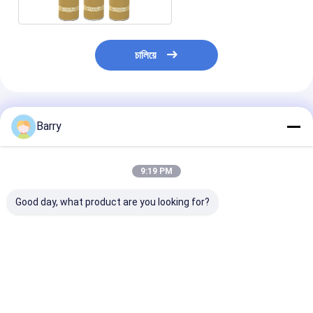
চালিয়ে
প্রস্তাবিত পণ্য
Barry
9:19 PM
Good day, what product are you looking for?
অ্যারিস্টো গ্রাফিতি স্প্রে পেইন্ট
উচ্চ ক্ষমতা 400ml গ্রাফিতি
মাল্টিকালার গ্রাফিতি স্প্
স্প্রে পেইন্ট আবহাওয়া প্রতিরোধী
দ্রুত শুকানোর সময় মা
মসৃণ পৃষ্ঠ
সান্দ্রতা 400 মিলি
ভালো দাম
ভালো দাম
ভালো দাম