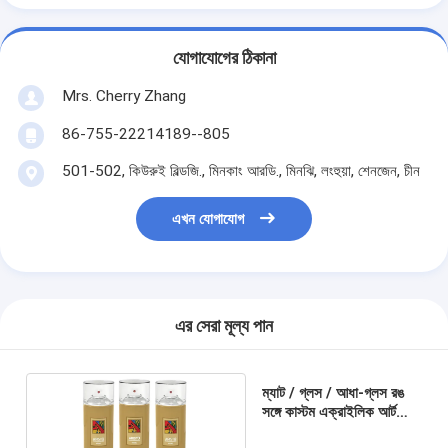
যোগাযোগের ঠিকানা
Mrs. Cherry Zhang
86-755-22214189--805
501-502, কিউরুই বিল্ডজি., মিনকাং আরডি., মিনঝি, লংহুয়া, শেনজেন, চীন
এখন যোগাযোগ
এর সেরা মূল্য পান
ম্যাট / গ্লস / আধা-গ্লস রঙ
সঙ্গে কাস্টম এক্রাইলিক আর্ট
গ্রাফিতি পেইন্ট স্প্রে ক্যান