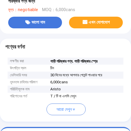
পরিষ্কার পণ্য জন্য
মূল্য：negotiable
MOQ：6,000cans
ভালো দাম
এখন যোগাযোগ
পণ্যের বর্ণনা
লক্ষণীয় করা
,
গাড়ী পরিষ্কার পণ্য
গাড়ী পরিষ্কার স্প্রে
উৎপত্তি স্থল
চীন
ডেলিভারি সময়
30 দিনের মধ্যে আপনার পেমেন্ট পাওয়ার পরে
ন্যূনতম চাহিদার পরিমাণ
6,000cans
পরিচিতিমুলক নাম
Aristo
পরিশোধের শর্ত
T / টি বা এলসি দেখুন
আরো দেখুন