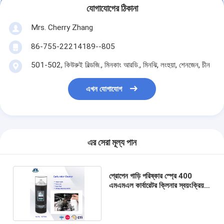
যোগাযোগের ঠিকানা
Mrs. Cherry Zhang
86-755-22214189--805
501-502, কিউরুই বিল্ডজি., মিনকাং আরডি., মিনঝি, লংহুয়া, শেনজেন, চীন
এখন যোগাযোগ
এর সেরা মূল্য পান
প্রোপেন গাড়ি পরিষ্কার স্প্রে 400
এমএমএল কার্বারেটর ক্লিনার স্বয়ংক্রিয়তা
পরিষ্কার পণ্য জন্য