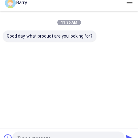
Barry
বাড়ি
আমাদের সম্পর্কে
Desktop Site
সাইট ম্যাপ
গোপনীয়তা নীতি
গুণ
ফ্যাব্রিক স্প্রে পেইন্ট
চীন কারখানা.Copyright © 2026 Aristo Industries
11:36 AM
Corporation Limited. All Rights Reserved.
Good day, what product are you looking for?
বাড়ি
পণ্য
আমাদের সম্বন্ধে