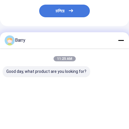
চালিয়ে
প্রস্তাবিত পণ্য
Barry
11:25 AM
Good day, what product are you looking for?
Rubberized
টায়ার Sealant অটো কেয়ার
টায়ার Sealer এবং
Undercoating স্প্রে অটো
পণ্য
Inflator স্প্রে কার ট
কেয়ার পণ্য
কেয়ার পণ্য
ভালো দাম
ভালো দাম
ভালো দাম