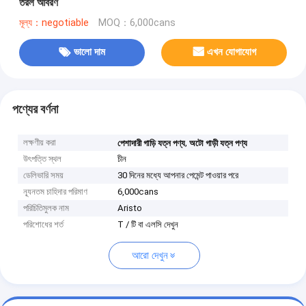
তরল আবরণ
মূল্য：negotiable
MOQ：6,000cans
ভালো দাম
এখন যোগাযোগ
পণ্যের বর্ণনা
লক্ষণীয় করা
,
পেশাদারী গাড়ি যত্ন পণ্য
অটো গাড়ী যত্ন পণ্য
উৎপত্তি স্থল
চীন
ডেলিভারি সময়
30 দিনের মধ্যে আপনার পেমেন্ট পাওয়ার পরে
ন্যূনতম চাহিদার পরিমাণ
6,000cans
পরিচিতিমুলক নাম
Aristo
পরিশোধের শর্ত
T / টি বা এলসি দেখুন
আরো দেখুন