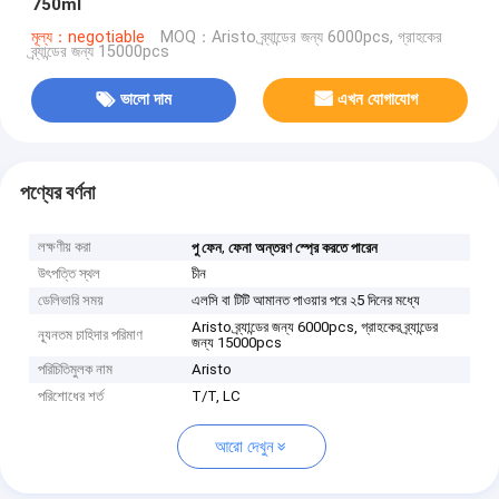
750ml
মূল্য：negotiable
MOQ：Aristo ব্র্যান্ডের জন্য 6000pcs, গ্রাহকের
ব্র্যান্ডের জন্য 15000pcs
ভালো দাম
এখন যোগাযোগ
পণ্যের বর্ণনা
লক্ষণীয় করা
,
পু ফেন
ফেনা অন্তরণ স্প্রে করতে পারেন
উৎপত্তি স্থল
চীন
ডেলিভারি সময়
এলসি বা টিটি আমানত পাওয়ার পরে ২5 দিনের মধ্যে
Aristo ব্র্যান্ডের জন্য 6000pcs, গ্রাহকের ব্র্যান্ডের
ন্যূনতম চাহিদার পরিমাণ
জন্য 15000pcs
পরিচিতিমুলক নাম
Aristo
পরিশোধের শর্ত
T/T, LC
আরো দেখুন