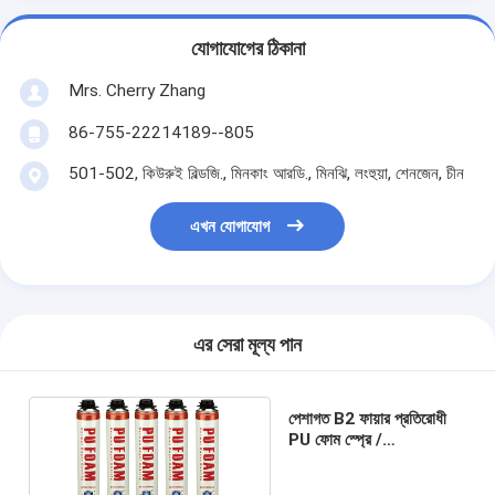
যোগাযোগের ঠিকানা
Mrs. Cherry Zhang
86-755-22214189--805
501-502, কিউরুই বিল্ডজি., মিনকাং আরডি., মিনঝি, লংহুয়া, শেনজেন, চীন
এখন যোগাযোগ
এর সেরা মূল্য পান
পেশাগত B2 ফায়ার প্রতিরোধী
PU ফোম স্প্রে /
Polyurethane ফোম
750ml