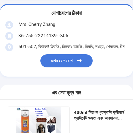
যোগাযোগের ঠিকানা
Mrs. Cherry Zhang
86-755-22214189--805
501-502, কিউরুই বিল্ডজি., মিনকাং আরডি., মিনঝি, লংহুয়া, শেনজেন, চীন
এখন যোগাযোগ
এর সেরা মূল্য পান
400ml নিরাপদ গৃহস্থালি ক্লীনার্স
প্যাটার্নেট ক্ষমতা এবং আবহাওয়া
প্রতিরোধের সঙ্গে চামড়া পোলিশ