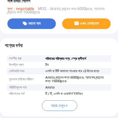
সঙ্গে চামড়া পোলিশ
মূল্য：negotiable
MOQ：Aristo ব্র্যান্ডের জন্য 6000pcs, গ্রাহকের
ব্র্যান্ডের জন্য 15000pcs
ভালো দাম
এখন যোগাযোগ
পণ্যের বর্ণনা
লক্ষণীয় করা
,
পরিবারের পরিস্কার পণ্য
স্প্রে ক্লীনার্স
উৎপত্তি স্থল
চীন
ডেলিভারি সময়
এলসি বা টিটি আমানত পাওয়ার পরে ২5 দিনের মধ্যে
Aristo ব্র্যান্ডের জন্য 6000pcs, গ্রাহকের ব্র্যান্ডের
ন্যূনতম চাহিদার পরিমাণ
জন্য 15000pcs
পরিচিতিমুলক নাম
Aristo
পরিশোধের শর্ত
টি / টি, এলসি বা ওয়েস্টার্ন ইউনিয়ন
আরো দেখুন