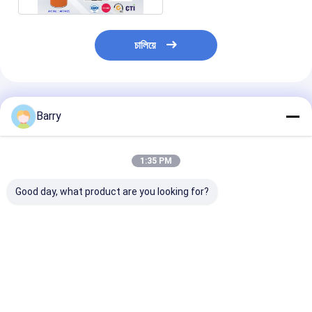
চালিয়ে
প্রস্তাবিত পণ্য
Barry
1:35 PM
Good day, what product are you looking for?
প্লাস্টিক এবং ধাতব পাইপওয়ার্কের
বাড়ি - Cybo ইয়েলো পেজ ও
পরিবারের ক্লীনার্স চাম
উপর গ্যাসীয় ফুটো সনাক্তকরণের
ব্যবসা-প্রতিষ্ঠান অনুসন্ধান
জন্য হাউজিং এয়ারোসোলের
সাথে ধারাবাহিক এবং নির্ভুল
প্রয়োগ
ভালো দাম
ভালো দাম
ভালো দাম