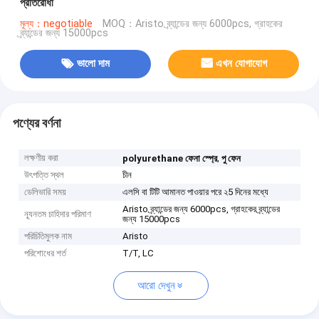
প্রতিরোধী
মূল্য：negotiable
MOQ：Aristo ব্র্যান্ডের জন্য 6000pcs, গ্রাহকের
ব্র্যান্ডের জন্য 15000pcs
ভালো দাম
এখন যোগাযোগ
পণ্যের বর্ণনা
লক্ষণীয় করা
,
polyurethane ফেনা স্প্রে
পু ফেন
উৎপত্তি স্থল
চীন
ডেলিভারি সময়
এলসি বা টিটি আমানত পাওয়ার পরে ২5 দিনের মধ্যে
Aristo ব্র্যান্ডের জন্য 6000pcs, গ্রাহকের ব্র্যান্ডের
ন্যূনতম চাহিদার পরিমাণ
জন্য 15000pcs
পরিচিতিমুলক নাম
Aristo
পরিশোধের শর্ত
T/T, LC
আরো দেখুন