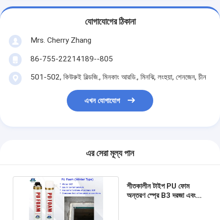
যোগাযোগের ঠিকানা
Mrs. Cherry Zhang
86-755-22214189--805
501-502, কিউরুই বিল্ডজি., মিনকাং আরডি., মিনঝি, লংহুয়া, শেনজেন, চীন
এখন যোগাযোগ
এর সেরা মূল্য পান
শীতকালীন টাইপ PU ফোম
অন্তরণ স্প্রে B3 ​​দরজা এবং
উইন্ডোজ জন্য অগ্নি প্রতিরোধী