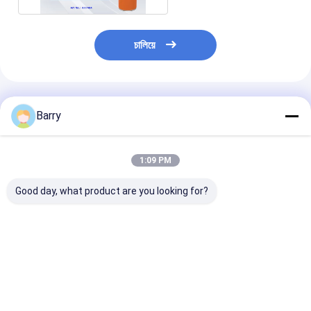
চালিয়ে
প্রস্তাবিত পণ্য
Barry
1:09 PM
Good day, what product are you looking for?
প্লাস্টিক এবং ধাতব পাইপওয়ার্কের
বাড়ি - Cybo ইয়েলো পেজ ও
পরিবারের ক্লীনার্স চাম
উপর গ্যাসীয় ফুটো সনাক্তকরণের
ব্যবসা-প্রতিষ্ঠান অনুসন্ধান
জন্য হাউজিং এয়ারোসোলের
সাথে ধারাবাহিক এবং নির্ভুল
প্রয়োগ
ভালো দাম
ভালো দাম
ভালো দাম