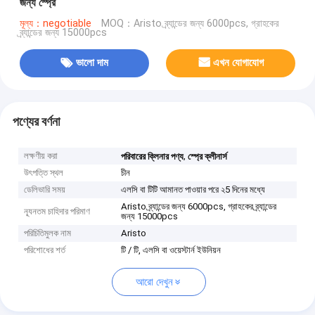
জন্য স্প্রে
মূল্য：negotiable
MOQ：Aristo ব্র্যান্ডের জন্য 6000pcs, গ্রাহকের
ব্র্যান্ডের জন্য 15000pcs
ভালো দাম
এখন যোগাযোগ
পণ্যের বর্ণনা
লক্ষণীয় করা
,
পরিবারের ক্লিনার পণ্য
স্প্রে ক্লীনার্স
উৎপত্তি স্থল
চীন
ডেলিভারি সময়
এলসি বা টিটি আমানত পাওয়ার পরে ২5 দিনের মধ্যে
Aristo ব্র্যান্ডের জন্য 6000pcs, গ্রাহকের ব্র্যান্ডের
ন্যূনতম চাহিদার পরিমাণ
জন্য 15000pcs
পরিচিতিমুলক নাম
Aristo
পরিশোধের শর্ত
টি / টি, এলসি বা ওয়েস্টার্ন ইউনিয়ন
আরো দেখুন