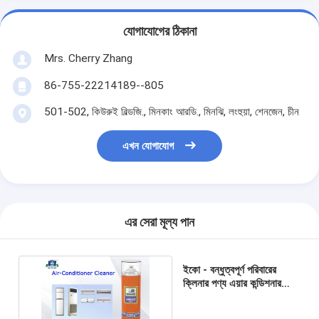
যোগাযোগের ঠিকানা
Mrs. Cherry Zhang
86-755-22214189--805
501-502, কিউরুই বিল্ডজি., মিনকাং আরডি., মিনঝি, লংহুয়া, শেনজেন, চীন
এখন যোগাযোগ
এর সেরা মূল্য পান
ইকো - বন্ধুত্বপূর্ণ পরিবারের
ক্লিনার পণ্য এয়ার কন্ডিশনার
ক্লিনার গাড়ি বা হোম জন্য স্প্রে