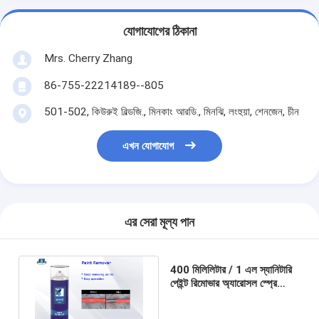
যোগাযোগের ঠিকানা
Mrs. Cherry Zhang
86-755-22214189--805
501-502, কিউরুই বিল্ডজি., মিনকাং আরডি., মিনঝি, লংহুয়া, শেনজেন, চীন
এখন যোগাযোগ
এর সেরা মূল্য পান
400 মিলিলিটার / 1 এল স্যানিটারি
পেইন্ট রিমোভার অ্যারোসল স্প্রে
মেশিনের জন্য রক্ষণাবেক্ষণ এবং সজ্জা
শিল্প