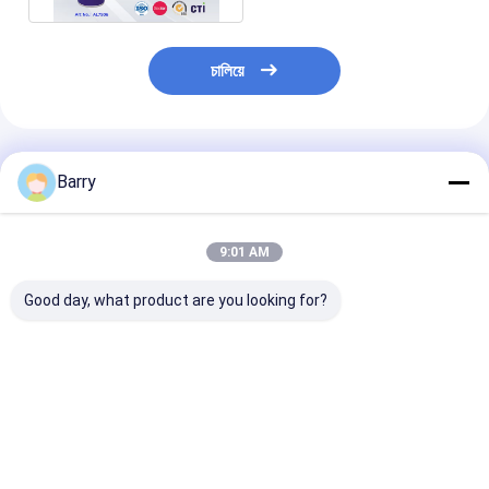
চালিয়ে
প্রস্তাবিত পণ্য
Barry
9:01 AM
Good day, what product are you looking for?
ছাঁচ এন্টি- জং শিল্পী লুব্রিকেন্ট
গাড়ী / বাইক চেইন এবং গিয়ার
400 মিলে সব উদ্দেশ্য শি
শিল্পকৌশল তৈলাক্তকরণ
লুব্রিকেন্ট
ভালো দাম
ভালো দাম
ভালো দাম