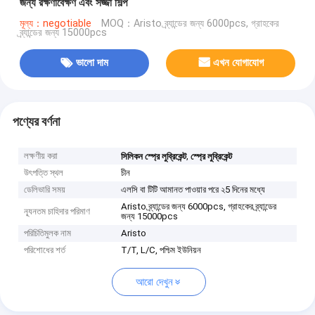
জন্য রক্ষণাবেক্ষণ এবং সজ্জা শিল্প
মূল্য：negotiable
MOQ：Aristo ব্র্যান্ডের জন্য 6000pcs, গ্রাহকের
ব্র্যান্ডের জন্য 15000pcs
ভালো দাম
এখন যোগাযোগ
পণ্যের বর্ণনা
লক্ষণীয় করা
,
সিলিকন স্প্রে লুব্রিকেন্ট
স্প্রে লুব্রিকেন্ট
উৎপত্তি স্থল
চীন
ডেলিভারি সময়
এলসি বা টিটি আমানত পাওয়ার পরে ২5 দিনের মধ্যে
Aristo ব্র্যান্ডের জন্য 6000pcs, গ্রাহকের ব্র্যান্ডের
ন্যূনতম চাহিদার পরিমাণ
জন্য 15000pcs
পরিচিতিমুলক নাম
Aristo
পরিশোধের শর্ত
T/T, L/C, পশ্চিম ইউনিয়ন
আরো দেখুন