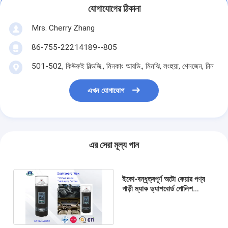
যোগাযোগের ঠিকানা
Mrs. Cherry Zhang
86-755-22214189--805
501-502, কিউরুই বিল্ডজি., মিনকাং আরডি., মিনঝি, লংহুয়া, শেনজেন, চীন
এখন যোগাযোগ
এর সেরা মূল্য পান
ইকো-বন্ধুত্বপূর্ণ অটো কেয়ার পণ্য
গাড়ী ম্যাক ড্যাশবোর্ড পোলিশ
Protectant / ককপিট স্প্রে
400ml