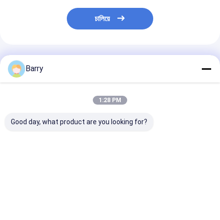
চালিয়ে
প্রস্তাবিত পণ্য
Barry
1:28 PM
Good day, what product are you looking for?
Rubberized
টায়ার Sealant অটো কেয়ার
টায়ার Sealer এবং
Undercoating স্প্রে অটো
পণ্য
Inflator স্প্রে কার ট
কেয়ার পণ্য
কেয়ার পণ্য
ভালো দাম
ভালো দাম
ভালো দাম