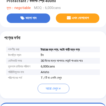
Protectant / ককপিট স্প্রে 400ml
মূল্য：negotiable
MOQ：6,000cans
ভালো দাম
এখন যোগাযোগ
পণ্যের বর্ণনা
লক্ষণীয় করা
,
টায়ারের যত্ন পণ্য
অটো গাড়ী যত্ন পণ্য
উৎপত্তি স্থল
চীন
ডেলিভারি সময়
30 দিনের মধ্যে আপনার পেমেন্ট পাওয়ার পরে
ন্যূনতম চাহিদার পরিমাণ
6,000cans
পরিচিতিমুলক নাম
Aristo
পরিশোধের শর্ত
T / টি বা এলসি দেখুন
আরো দেখুন