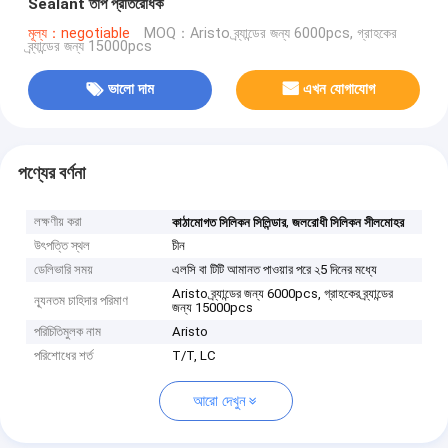
Sealant তাপ প্রতিরোধক
মূল্য：negotiable
MOQ：Aristo ব্র্যান্ডের জন্য 6000pcs, গ্রাহকের
ব্র্যান্ডের জন্য 15000pcs
ভালো দাম
এখন যোগাযোগ
পণ্যের বর্ণনা
লক্ষণীয় করা
,
কাঠামোগত সিলিকন সিলিন্ডার
জলরোধী সিলিকন সীলমোহর
উৎপত্তি স্থল
চীন
ডেলিভারি সময়
এলসি বা টিটি আমানত পাওয়ার পরে ২5 দিনের মধ্যে
Aristo ব্র্যান্ডের জন্য 6000pcs, গ্রাহকের ব্র্যান্ডের
ন্যূনতম চাহিদার পরিমাণ
জন্য 15000pcs
পরিচিতিমুলক নাম
Aristo
পরিশোধের শর্ত
T/T, LC
আরো দেখুন