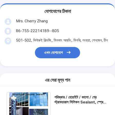
যোগাযোগের ঠিকানা
Mrs. Cherry Zhang
86-755-22214189--805
501-502, কিউরুই বিল্ডজি., মিনকাং আরডি., মিনঝি, লংহুয়া, শেনজেন, চীন
এখন যোগাযোগ
এর সেরা মূল্য পান
পরিষ্কার / হোয়াইট / কালো / গ্রে
স্ট্রাকচারাল সিলিকন Sealant, স্প্রে
Sealant তাপ প্রতিরোধক