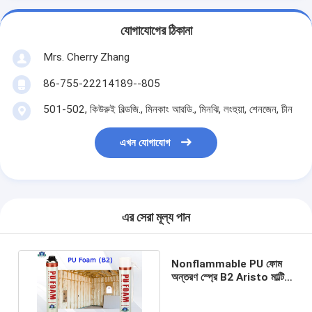
যোগাযোগের ঠিকানা
Mrs. Cherry Zhang
86-755-22214189--805
501-502, কিউরুই বিল্ডজি., মিনকাং আরডি., মিনঝি, লংহুয়া, শেনজেন, চীন
এখন যোগাযোগ
এর সেরা মূল্য পান
Nonflammable PU ফোম
অন্তরণ স্প্রে B2 Aristo মাল্টি
পারফর্মস ফোম স্প্রে করতে পারেন