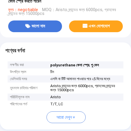
ফোম স্প্রে করতে পারেন
মূল্য：negotiable
MOQ：Aristo ব্র্যান্ডের জন্য 6000pcs, গ্রাহকের
ব্র্যান্ডের জন্য 15000pcs
ভালো দাম
এখন যোগাযোগ
পণ্যের বর্ণনা
লক্ষণীয় করা
,
polyurethane ফেনা স্প্রে
পু ফেন
উৎপত্তি স্থল
চীন
ডেলিভারি সময়
এলসি বা টিটি আমানত পাওয়ার পরে ২5 দিনের মধ্যে
Aristo ব্র্যান্ডের জন্য 6000pcs, গ্রাহকের ব্র্যান্ডের
ন্যূনতম চাহিদার পরিমাণ
জন্য 15000pcs
পরিচিতিমুলক নাম
Aristo
পরিশোধের শর্ত
T/T, LC
আরো দেখুন