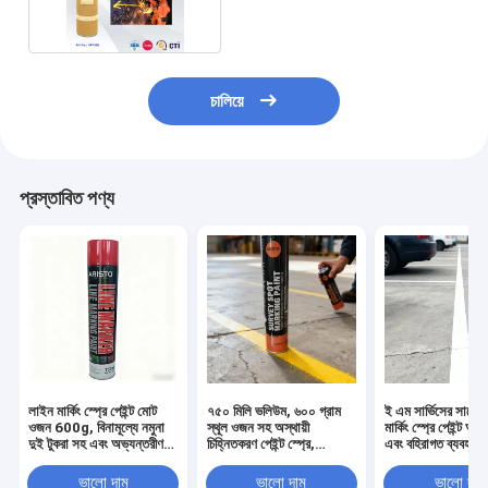
চালিয়ে
প্রস্তাবিত পণ্য
লাইন মার্কিং স্প্রে পেইন্ট মোট
৭৫০ মিলি ভলিউম, ৬০০ গ্রাম
ই এম সার্ভিসের সাথে ফ্
ওজন 600g, বিনামূল্যে নমুনা
স্থূল ওজন সহ অস্থায়ী
মার্কিং স্প্রে পেইন্ট অভ
দুই টুকরা সহ এবং অভ্যন্তরীণ
চিহ্নিতকরণ পেইন্ট স্প্রে,
এবং বহিরাগত ব্যবহারে
এবং বহিরাগত ব্যবহারের জন্য
বিনামূল্যে নমুনা এবং ODM
600g মোট ওজনের জ
750ml ভলিউম
OEM পরিষেবা সহ
গ্রহণযোগ্য
ভালো দাম
ভালো দাম
ভালো দাম