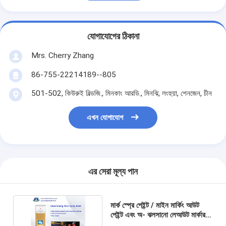
যোগাযোগের ঠিকানা
Mrs. Cherry Zhang
86-755-22214189--805
501-502, কিউরুই বিল্ডজি., মিনকাং আরডি., মিনঝি, লংহুয়া, শেনজেন, চীন
এখন যোগাযোগ
এর সেরা মূল্য পান
মার্ক স্প্রে পেইন্ট / মাইন মার্কিং আউট
পেইন্ট এবং অ- ঝলসানো লেআউট মার্কার
undermining