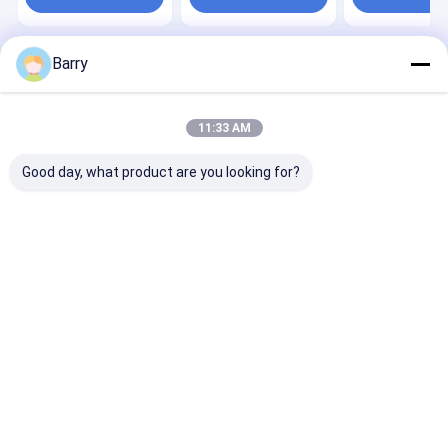
Barry
বাড়ি
আমাদের সম্পর্কে
Desktop Site
সাইট ম্যাপ
গোপনীয়তা নীতি
গুণ
ফ্যাব্রিক স্প্রে পেইন্ট
চীন কারখানা.Copyright © 2026 Aristo Industries
11:33 AM
Corporation Limited. All Rights Reserved.
Good day, what product are you looking for?
বাড়ি
পণ্য
আমাদের সম্বন্ধে