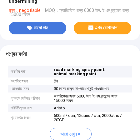
undermining
মূল্য：negotiable
MOQ：অ্যারিস্টোর জন্য 6000 টান, ই এম ব্র্যান্ডের জন্য
15000 কয়েন
ভালো দাম
এখন যোগাযোগ
পণ্যের বর্ণনা
,
road marking spray paint
লক্ষণীয় করা
animal marking paint
উৎপত্তি স্থল
চীন
ডেলিভারি সময়
30 দিনের মধ্যে আপনার পেমেন্ট পাওয়ার পরে
অ্যারিস্টোর জন্য 6000 টান, ই এম ব্র্যান্ডের জন্য
ন্যূনতম চাহিদার পরিমাণ
15000 কয়েন
পরিচিতিমুলক নাম
Aristo
500ml / can, 12cans / ctn, 2000ctns /
প্যাকেজিং বিবরণ
20'GP
আরো দেখুন