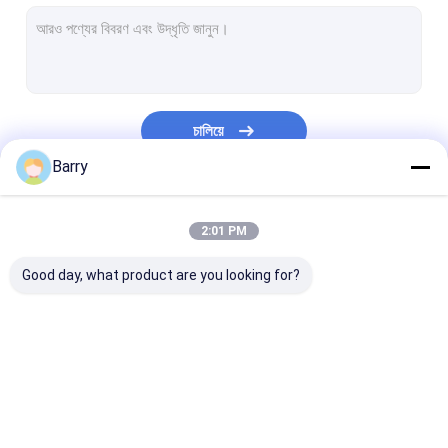
জল ভিত্তিক পেইন্ট
গাড়ি পরিষ্কারের স্প্রে
অটো কেয়ার পণ্য
চালিয়ে
বৈদ্যুতিক ক্লিনার স্প্রে
Barry
পরিবারের ক্লিনার
আমাদের বিভাগসমূহ
2:01 PM
PU ফোম স্প্রে
Good day, what product are you looking for?
সিলিকন Sealant
স্প্রে আঠালো
পলিউরেথেন সিলান্ট
ফ্যাব্রিক স্প্রে পেইন্ট
গ্রাফিটি স্প্রে পেইন্ট
এক্রাইলিক স্প্রে পেইন্
ব্যক্তিগত যত্নের পন্য