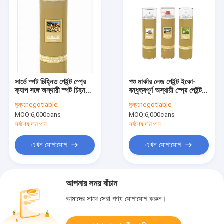
সার্ভে স্পট চিহ্নিত পেইন্ট স্প্রে
পশু মার্কার লেজ পেইন্ট ইকো-
ক্যাপ সঙ্গে অস্থায়ী স্পট চিহ্ন
বন্ধুত্বপূর্ণ অস্থায়ী স্প্রে পেইন্ট
উল্টানো ভালভ
উচ্চ দৃশ্যমানতা
মূল্য:
negotiable
মূল্য:
negotiable
MOQ:
6,000cans
MOQ:
6,000cans
সর্বশেষ দাম পান
সর্বশেষ দাম পান
এখন যোগাযোগ
এখন যোগাযোগ
আপনার সময় বাঁচান
আমাদের সাথে সেরা পণ্য যোগাযোগ করুন।