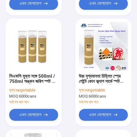
এখন যোগাযোগ
এখন যোগাযোগ
সিএফসি মুক্ত সঙ্গে 500ml /
উচ্চ দৃশ্যমানতা চিহ্নিত স্প্রে
750ml অঙ্কন জরিপ স্পট মার্ক
পেইন্ট কোন ক্ল্যাগ সার্ভে স্পট
স্প্রে পেইন্ট অঙ্কিত
অ্যারোসল সার্ভে মার্কিং পেইন্ট
মূল্য:
negotiable
মূল্য:
negotiable
500ml
MOQ:
6000cans
MOQ:
6000cans
সর্বশেষ দাম পান
সর্বশেষ দাম পান
এখন যোগাযোগ
এখন যোগাযোগ