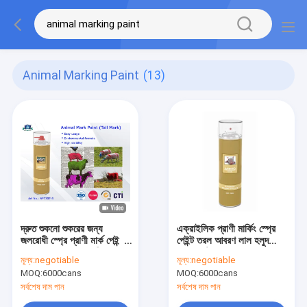
Animal Marking Paint
(13)
দ্রুত শুকনো শুকরের জন্য
এক্রাইলিক প্রাণী মার্কিং স্প্রে
জলরোধী স্প্রে প্রাণী মার্ক পেইন্ট /
পেইন্ট তরল আবরণ লাল হলুদ
ভেড়া / ঘোড়া লেজ বেগুনি লাল
সবুজ কাস্টম রং 500ml
মূল্য:
negotiable
মূল্য:
negotiable
সবুজ
MOQ:
6000cans
MOQ:
6000cans
সর্বশেষ দাম পান
সর্বশেষ দাম পান