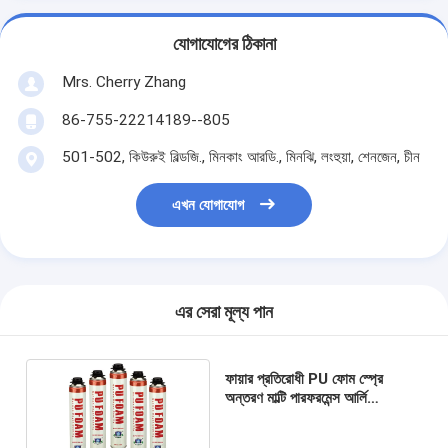
যোগাযোগের ঠিকানা
Mrs. Cherry Zhang
86-755-22214189--805
501-502, কিউরুই বিল্ডজি., মিনকাং আরডি., মিনঝি, লংহুয়া, শেনজেন, চীন
এখন যোগাযোগ
এর সেরা মূল্য পান
ফায়ার প্রতিরোধী PU ফোম স্প্রে
অন্তরণ মাল্টি পারফরমেন্স আর্লি
Polyurethane ফেনা