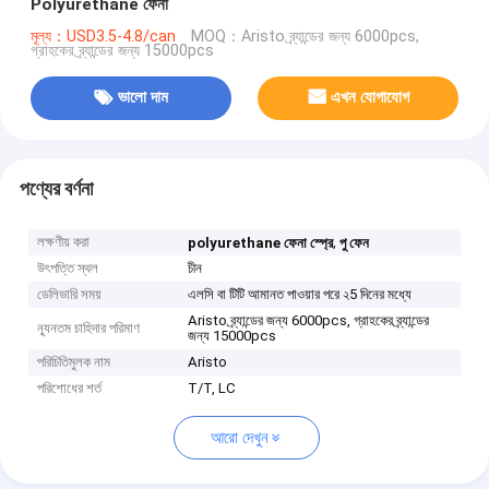
Polyurethane ফেনা
মূল্য：USD3.5-4.8/can
MOQ：Aristo ব্র্যান্ডের জন্য 6000pcs,
গ্রাহকের ব্র্যান্ডের জন্য 15000pcs
ভালো দাম
এখন যোগাযোগ
পণ্যের বর্ণনা
লক্ষণীয় করা
,
polyurethane ফেনা স্প্রে
পু ফেন
উৎপত্তি স্থল
চীন
ডেলিভারি সময়
এলসি বা টিটি আমানত পাওয়ার পরে ২5 দিনের মধ্যে
Aristo ব্র্যান্ডের জন্য 6000pcs, গ্রাহকের ব্র্যান্ডের
ন্যূনতম চাহিদার পরিমাণ
জন্য 15000pcs
পরিচিতিমুলক নাম
Aristo
পরিশোধের শর্ত
T/T, LC
আরো দেখুন