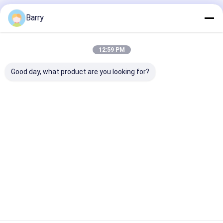
Barry
বাড়ি
আমাদের সম্পর্কে
Desktop Site
সাইট ম্যাপ
গোপনীয়তা নীতি
গুণ
ফ্যাব্রিক স্প্রে পেইন্ট
চীন কারখানা.Copyright © 2026 Aristo Industries
12:59 PM
Corporation Limited. All Rights Reserved.
Good day, what product are you looking for?
বাড়ি
পণ্য
আমাদের সম্বন্ধে