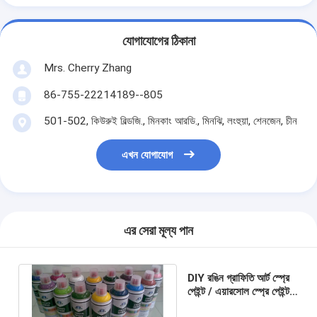
যোগাযোগের ঠিকানা
Mrs. Cherry Zhang
86-755-22214189--805
501-502, কিউরুই বিল্ডজি., মিনকাং আরডি., মিনঝি, লংহুয়া, শেনজেন, চীন
এখন যোগাযোগ
এর সেরা মূল্য পান
DIY রঙিন গ্রাফিতি আর্ট স্প্রে
পেইন্ট / এয়ারসোল স্প্রে পেইন্ট
লাল নীল বেগুনি গোল্ড