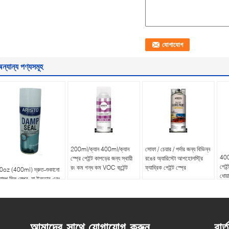
ন্যান্য পণ্যসমূহ
200ml/ক্যান 400ml/ক্যান
সোফা / চেয়ার / পর্দার জন্য বিভিন্ন
400m
স্প্রে পেইন্ট কাপড়ের জন্য স্থায়ী
রঙের অ্যারিস্টো আপহোলস্ট্রি
পেইন
রং কম গন্ধ কম VOC কন্টেন্ট
ফ্যাব্রিক পেইন্ট স্প্রে
0oz (400ml) দ্রুত-শুকানো
ধোয়া
যাম্প সিল স্প্রে, যা ইনডোর এবং
উটডোর ব্যবহারের জন্য ছত্রাক
মৃদু জীবাণু প্রতিরোধক ক্ষমতা
্পন্ন
আমাদের সাথে যোগাযোগ করুন
বার্