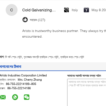
C
Cold Galvanizing Zinc Spray Paint 400ml
Italy
May 8.20
সহায়ক (127)
Aristo is trustworthy business partner. They always try 
encountered.
,
,
্যাগ:
টি শার্ট স্প্রে পেইন্ট
গৃহসজ্জার সামগ্রী ফ্যাব্রিক স্প্রে পেইন্ট
ফ্যাব্রিক জন্য স্প্রে পেইন্ট
োগাযোগের ঠিকানা
Aristo Industries Corporation Limited
আমাদের সরাসরি আপনার তদন্ত পাঠান
ব্যক্তি যোগাযোগ:
Mrs. Cherry Zhang
টেল:
86-755-22214189--805
ফ্যাক্স:
86-755-22214186