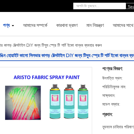
Se
পণ্য
আমাদের সম্পর্কে
কারখানা ভ্রমণ
মান নিয়ন্ত্রণ
আমাদের সাথে
 কাপড় টেক্সটাইল DIY জন্য টিস্যু স্প্রে টি শার্ট ইকো বান্ধব ব্যবহার করুন
ঙিন হোয়াইট কালো সিলভার কাপড় টেক্সটাইল DIY জন্য টিস্যু স্প্রে টি শার্ট ইকো বান্ধব ব্
পণ্যের বিবরণ:
উৎপত্তি স্থল:
পরিচিতিমুলক নাম:
সাক্ষ্যদান:
মডেল নম্বার:
প্রদান:
ন্যূনতম চাহিদার পরিমাণ