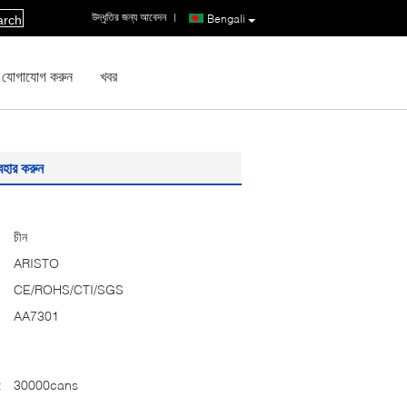
উদ্ধৃতির জন্য আবেদন
|
Bengali
arch
 যোগাযোগ করুন
খবর
যবহার করুন
চীন
ARISTO
CE/ROHS/CTI/SGS
AA7301
:
30000cans