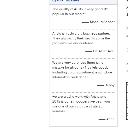
ব
A
The quality of Aristo is very good, it's
popular in our market.
1
—— Masoud Sabeer
2
Aristo is trustworthy business partner.
এ
They always try their best to solve the
problems we encountered.
3
—— Dr. Ather Ave.
We are very surprised there is no
4
mistake for all our 271 pallets goods
প
including color assortment, each store
information, well done!
—— Benny
প
we are glad to work with Aristo and
স
2015 is our 9th cooperative year, you
are one of our valuable strategic
vendors.
—— Anna