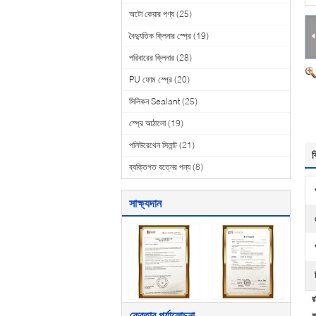
অটো কেয়ার পণ্য
(25)
বৈদ্যুতিক ক্লিনার স্প্রে
(19)
পরিবারের ক্লিনার
(28)
PU ফোম স্প্রে
(20)
সিলিকন Sealant
(25)
স্প্রে আঠালো
(19)
পলিউরেথেন সিলান্ট
(21)
ব
ব্যক্তিগত যত্নের পন্য
(8)
সাক্ষ্যদান
র
ক্রেতার পর্যালোচনা