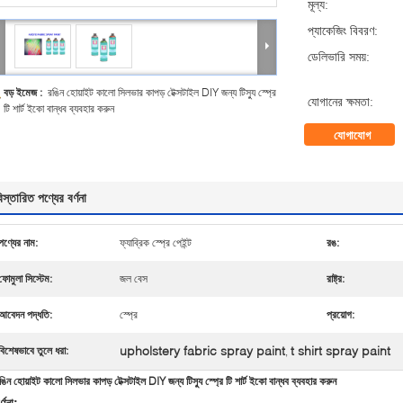
মূল্য:
প্যাকেজিং বিবরণ:
ডেলিভারি সময়:
বড় ইমেজ :
রঙিন হোয়াইট কালো সিলভার কাপড় টেক্সটাইল DIY জন্য টিস্যু স্প্রে
যোগানের ক্ষমতা:
টি শার্ট ইকো বান্ধব ব্যবহার করুন
যোগাযোগ
িস্তারিত পণ্যের বর্ণনা
পণ্যের নাম:
ফ্যাব্রিক স্প্রে পেইন্ট
রঙ:
ফোমুলা সিস্টেম:
জল বেস
রাষ্ট্র:
আবেদন পদ্ধতি:
স্প্রে
প্রয়োগ:
upholstery fabric spray paint
t shirt spray paint
বিশেষভাবে তুলে ধরা:
,
ঙিন হোয়াইট কালো সিলভার কাপড় টেক্সটাইল DIY জন্য টিস্যু স্প্রে টি শার্ট ইকো বান্ধব ব্যবহার করুন