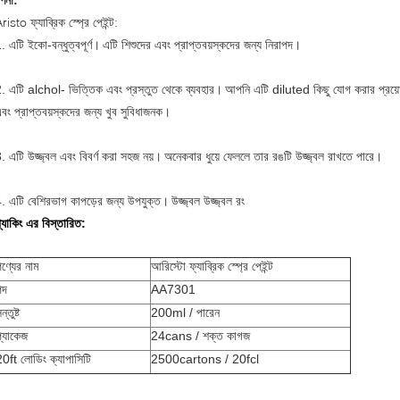
র্ণনা:
risto ফ্যাব্রিক স্প্রে পেইন্ট:
. এটি ইকো-বন্ধুত্বপূর্ণ।
এটি শিশুদের এবং প্রাপ্তবয়স্কদের জন্য নিরাপদ।
. এটি alchol- ভিত্তিক এবং
প্রস্তুত থেকে ব্যবহার।
আপনি এটি diluted কিছু যোগ করার প্রয
বং প্রাপ্তবয়স্কদের জন্য খুব সুবিধাজনক।
. এটি উজ্জ্বল এবং বিবর্ণ করা সহজ নয়।
অনেকবার ধুয়ে ফেললে তার রঙটি উজ্জ্বল রাখতে পারে।
. এটি বেশিরভাগ কাপড়ের জন্য উপযুক্ত।
উজ্জ্বল উজ্জ্বল রং
্যাকিং এর বিস্তারিত:
ণ্যের নাম
আরিস্টো ফ্যাব্রিক স্প্রে পেইন্ট
পদ
AA7301
ন্তুষ্ট
200ml / পারেন
প্যাকেজ
24cans / শক্ত কাগজ
20ft লোডিং ক্যাপাসিটি
2500cartons / 20fcl