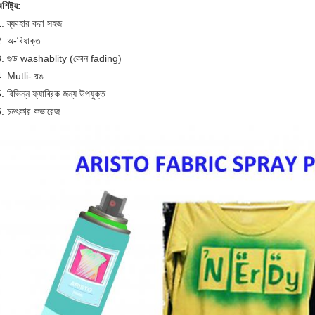
ৈশিষ্ট্য:
. ব্যবহার করা সহজ
. অ-বিষাক্ত
. গুড washablity (কোন fading)
. Mutli- রঙ
. বিভিন্ন ফ্যাব্রিক জন্য উপযুক্ত
. চমৎকার কভারেজ