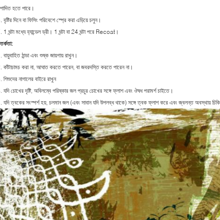
ত্পাদিত হতে পারে।
. বৃষ্টির দিনে বা ফিসিং পরিবেশে স্প্রে করা এড়িয়ে চলুন।
. 1 ঘন্টা মধ্যে হ্যান্ডেল ড্রী। 1 ঘন্টা বা 24 ঘন্টা পরে Recoat।
তর্কতা:
. বায়ুবাহিত ঠান্ডা এবং শুষ্ক জায়গায় রাখুন।
. কাঁটাচামচ করা না, আঘাত করতে পারেন, বা জবরদস্তি করতে পারেন না।
. শিশুদের নাগালের বাইরে রাখুন
. যদি চোখের দৃষ্টি, অবিলম্বে পরিষ্কার জল প্রচুর চোখের সঙ্গে ফ্লাশ এবং ঔষধ পরামর্শ চাইতে।
. যদি ত্বকের সংস্পর্শ হয়, চলমান জল (এবং সাবান যদি উপলব্ধ থাকে) সঙ্গে ত্বক ফ্লাশ করে এবং জ্বলন্ত অবস্থায় চি