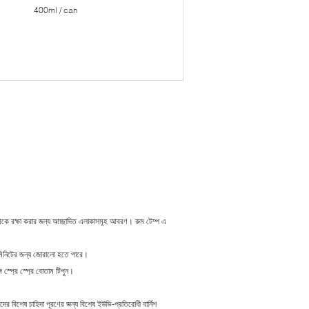
400ml / can
়া থেকে রক্ষা করার জন্য আচ্ছাদিত এলাকাসমূহ আবরণ।
রুম টেম্প এ
 মিনিটের জন্য জোরালো হতে পারে।
স্প্রে স্প্রে বোতাম টিপুন।
দের বিশেষ চাহিদা পূরণের জন্য বিশেষ ইউভি-প্রতিরোধী বার্নিশ