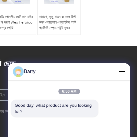
ফিতি গোলাপী বেগুনি লাল রঙিন
সাধারণ, ফ্লু, ধাতব রং সঙ্গে শিল্পী
য অ ঝরনা Weatherproof
জন্য এয়ারসোল এক্রাইলিক আর্ট
স্প্রে পেইন্ট
গ্রাফিতি স্প্রে পেইন্ট ক্যান
তা ছেড়ে
Barry
6:50 AM
Good day, what product are you looking 
for?