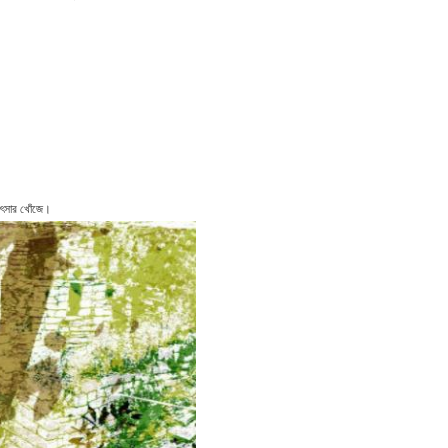
কিৎসার খোঁজে।