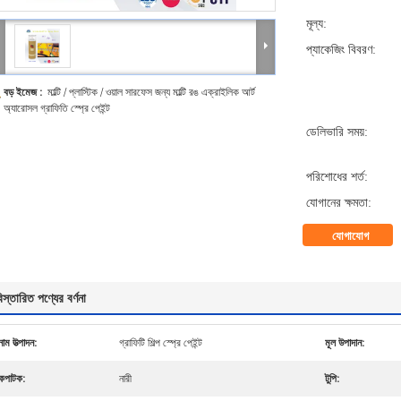
মূল্য:
প্যাকেজিং বিবরণ:
বড় ইমেজ :
মাল্টি / প্লাস্টিক / ওয়াল সারফেস জন্য মাল্টি রঙ এক্রাইলিক আর্ট
অ্যারোসল গ্রাফিতি স্প্রে পেইন্ট
ডেলিভারি সময়:
পরিশোধের শর্ত:
যোগানের ক্ষমতা:
যোগাযোগ
িস্তারিত পণ্যের বর্ণনা
নাম উত্পাদন:
গ্রাফিটি শিল্প স্প্রে পেইন্ট
মূল উপাদান:
কপাটক:
নারী
টুপি: