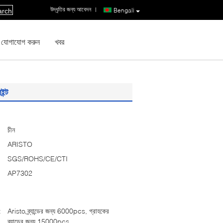
উদ্ধৃতির জন্য আবেদন
|
Bengali
arch
 যোগাযোগ করুন
খবর
ইন্ট
চীন
ARISTO
SGS/ROHS/CE/CTI
AP7302
:
Aristo ব্র্যান্ডের জন্য 6000pcs, গ্রাহকের
ব্র্যান্ডের জন্য 15000pcs