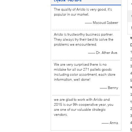
The quality of Aristo is very good, it's
popular in our market.
—— Masoud Sabeer
Aristo is trustworthy business partner.
ম
They always try their best to solve the
problems we encountered.
D
1
—— Dr. Ather Ave.
2
We are very surprised there is no
3
mistake for all our 271 pallets goods
4
including color assortment, each store
information, well done!
5
অ
—— Benny
1
we are glad to work with Aristo and
ব
2015 is our 9th cooperative year, you
2
are one of our valuable strategic
vendors.
3
—— Anna
4
5