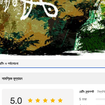
েটিং ও পর্যালোচনা
সামগ্রিক মূল্যায়ন
রেটিং স্ন্যাপশট
নিম্নলি
5.0
5 তারা