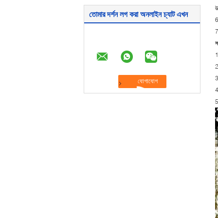
উ
তোমার দর্শন লগ করা অনলাইন চ্যাট এখন
6
7
স
1
2
3
4
5