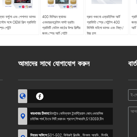
ন্নত ফর্মুলা এবং পেশাগত ভালভ
400 মিলিয়ন ক্যানড
দ্রুত শুকনো এক্রাইলিক আর্ট
গ্রা
স্টেম সঙ্গে OEM শিল্প গ্রাফিতি
এনভায়রনমেন্টাল ফাস্ট ড্রাইং
গ্রাফিতি স্প্রে পেইন্টস 400
জন্
প্রে পেইন্ট
গ্রাফিটি মেটাল কাঠের উপর শিল্পীর
মিলিমি মহিলা ভালভ এবং নিম্ন /
আর্ট 
জন্য স্প্রে আর্ট পেইন্ট
উচ্চ চাপ
আমাদের সাথে যোগাযোগ করুন
বার্
কারখানার ঠিকানা:
রিফাইন্ড কেমিক্যাল ইন্ডাস্ট্রিয়াল জোন,ওভারসিজ
চাইনিজ পার্ক,ইংডে সিটি,গুয়াংডং প্রদেশ,পিআরসি,513059,চীন
বিক্রয় অফিসে:
501-502, কিউরুই বিল্ডজি., মিনকাং আরডি., মিনঝি,