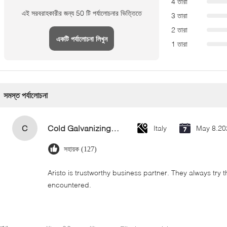
4 তারা
এই সরবরাহকারীর জন্য 50 টি পর্যালোচনার ভিত্তিতে
3 তারা
2 তারা
একটি পর্যালোচনা লিখুন
1 তারা
সমস্ত পর্যালোচনা
C
Cold Galvanizing Zinc Spray Paint 400ml
Italy
May 8.20
সহায়ক (127)
Aristo is trustworthy business partner. They always try 
encountered.