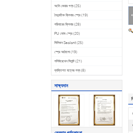
অটো কেয়ার পণ্য
(25)
বৈদ্যুতিক ক্লিনার স্প্রে
(19)
পরিবারের ক্লিনার
(28)
PU ফোম স্প্রে
(20)
সিলিকন Sealant
(25)
স্প্রে আঠালো
(19)
পলিউরেথেন সিলান্ট
(21)
ব্যক্তিগত যত্নের পন্য
(8)
সাক্ষ্যদান
ব
ক্রেতার পর্যালোচনা