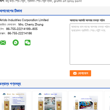
,
,
্যাগ:
ধাতু জন্য স্প্রে পেইন্ট
গ্রাফিতি স্প্রে পেইন্ট ক্যান
graffiti art spray paint
োগাযোগের ঠিকানা
Aristo Industries Corporation Limited
আমাদের সরাসরি আপনার তদন্ত পাঠান
ব্যক্তি যোগাযোগ:
Mrs. Cherry Zhang
টেল:
86-755-22214189--805
ফ্যাক্স:
86-755-22214186
ন্যান্য পণ্যসমূহ