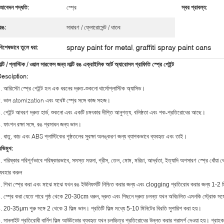
আবেদন পদ্ধতি:
স্প্রে
স্বর প্রাবল্য:
রঙ:
সাধারণ / ফ্লোরোসেন্ট / ধাতব
spray paint for metal
graffiti spray paint cans
বিশেষভাবে তুলে ধরা:
,
াল্টি / প্লাস্টিক / ওয়াল সারফেস জন্য মাল্টি রঙ এক্রাইলিক আর্ট অ্যারোসল গ্রাফিতি স্প্রে পেইন্ট
esciption:
. আরিস্টো স্প্রে পেইন্ট হল এক ধরনের দ্রুত-শুকনো থার্মোপ্লাস্টিক অ্যাসিড।
. ভাল atomization এবং যথেষ্ট স্প্রে সঙ্গে কাজ সহজ।
. পেইন্ট আবরণ দ্রুত হার্ড, শুকনো এবং একটি চমৎকার দীপ্তি আনুগত্য, বলিষ্ঠতা এবং শক-প্রতিরোধের আছে।
. ফাংশন রক্ষা সঙ্গে, রঙ প্রসাধন জন্য ভাল।
. ধাতু, কাচ এবং ABS প্লাস্টিকের পৃষ্ঠতলের সুরক্ষা অলঙ্করণ জন্য ব্যাপকভাবে ব্যবহৃত এবং তাই।
ভিমুখ:
. পরিষ্কার পরিপূর্ণভাবে পরিষ্কারভাবে, সমস্ত ময়লা, গ্রীস, তেল, মোম, মরিচা, আর্দ্রতা, ইত্যাদি অপসারণ স্প্রে ধোঁয
্যবহার করুন
. শিখা স্প্রে করা এবং মাঝে মাঝে যখন রঙ ইউনিফর্মটি নিশ্চিত করার জন্য এবং clogging প্রতিরোধ করার জন্য 1-2
. স্প্রে করা যেতে পারে পৃষ্ঠ থেকে 20-30cm ধরুন, দ্রুত এবং পিছনে দ্রুত চলন্ত যখন অবিচলিত এমনকি স্ট্রোক সঙ্গে 
. 20-35μm পুরু সঙ্গে 2 থেকে 3 ফিল্ম ভাল।
প্রতিটি ফিল্ম মধ্যে 5-10 মিনিটের বিরতি সুপারিশ করা হয়।
. সানলাইট প্রতিরোধী বার্নিশ ফিল্ম আউটডোর ব্যবহৃত যখন চলচ্চিত্র প্রতিরোধের উন্নত করার পরামর্শ দেওয়া হয়।
গ্রাহক