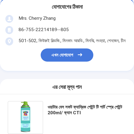
যোগাযোগের ঠিকানা
Mrs. Cherry Zhang
86-755-22214189--805
501-502, কিউরুই বিল্ডজি., মিনকাং আরডি., মিনঝি, লংহুয়া, শেনজেন, চীন
এখন যোগাযোগ
এর সেরা মূল্য পান
ওয়াটার বেস সফট ফ্যাব্রিক পেইন্ট টি শার্ট স্প্রে পেইন্ট
200ml/ ক্যান CTI