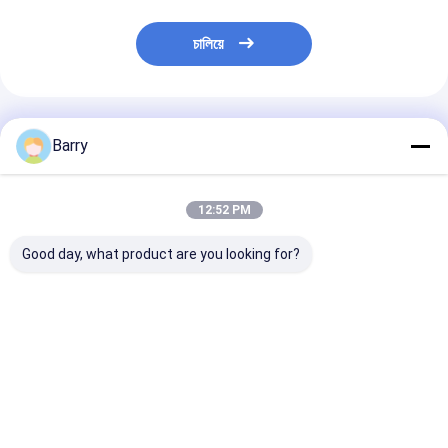
চালিয়ে
প্রস্তাবিত পণ্য
Barry
12:52 PM
Good day, what product are you looking for?
আরিস্তো ১৫০ মিলি, ৪০০ মিলি
৪০০ মিলি অরিস্টো টপলেস্টি
10oz (400ml) দ্
স্থায়ী রং কাপড় স্প্রে পেইন্ট
বাইরের পেইন্ট
শুকানো ড্যাম্প সিল স্প্
ইনডোর এবং আউটডো
ব্যবহারের জন্য ছত্রাক 
জীবাণু প্রতিরোধক ক্ষমত
ভালো দাম
ভালো দাম
ভালো দাম