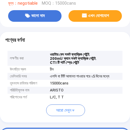
মূল্য：negotiable
MOQ：15000cans
ভালো দাম
এখন যোগাযোগ
পণ্যের বর্ণনা
,
ওয়াটার বেস সফট ফ্যাব্রিক পেইন্ট
লক্ষণীয় করা
,
200ml/ ক্যান সফট ফ্যাব্রিক পেইন্ট
CTI টি শার্ট স্প্রে পেইন্ট
উৎপত্তি স্থল
চীন
ডেলিভারি সময়
এলসি বা টিটি আমানত পাওয়ার পরে ২5 দিনের মধ্যে
ন্যূনতম চাহিদার পরিমাণ
15000cans
পরিচিতিমুলক নাম
ARISTO
পরিশোধের শর্ত
L/C, T T
আরো দেখুন