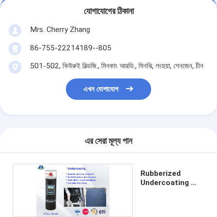
যোগাযোগের ঠিকানা
Mrs. Cherry Zhang
86-755-22214189--805
501-502, কিউরুই বিল্ডজি., মিনকাং আরডি., মিনঝি, লংহুয়া, শেনজেন, চীন
এখন যোগাযোগ
এর সেরা মূল্য পান
Rubberized
Undercoating স্প্রে
অটো কেয়ার পণ্য