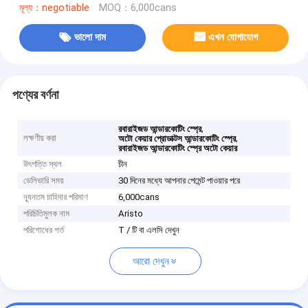
মূল্য：negotiable
MOQ：6,000cans
ভালো দাম
এখন যোগাযোগ
পণ্যের বর্ণনা
,
রবারাইজড আন্ডারকোটিং স্প্রে
লক্ষণীয় করা
,
অটো কেয়ার প্রোডাক্টস আন্ডারকোটিং স্প্রে
রবারাইজড আন্ডারকোটিং স্প্রে অটো কেয়ার
উৎপত্তি স্থল
চীন
ডেলিভারি সময়
30 দিনের মধ্যে আপনার পেমেন্ট পাওয়ার পরে
ন্যূনতম চাহিদার পরিমাণ
6,000cans
পরিচিতিমুলক নাম
Aristo
পরিশোধের শর্ত
T / টি বা এলসি দেখুন
আরো দেখুন