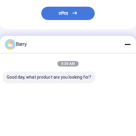
চালিয়ে
প্রস্তাবিত পণ্য
Barry
5:35 AM
Good day, what product are you looking for?
টায়ার Sealant অটো কেয়ার
টায়ার Sealer এবং
ই এম উইন্ডশীল্ড রেইন র
পণ্য
Inflator স্প্রে কার টায়ার
200 মিলি উইন্ডশীল্ড ওয
কেয়ার পণ্য
রিপেলেন্ট
ভালো দাম
ভালো দাম
ভালো দাম