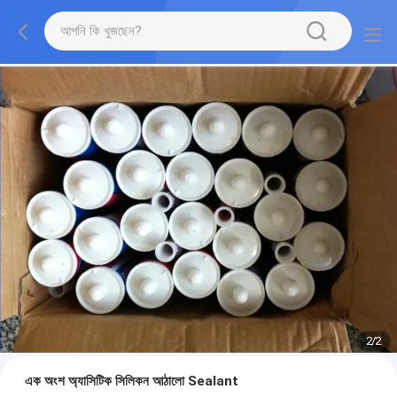
2
/
2
এক অংশ অ্যাসিটিক সিলিকন আঠালো Sealant