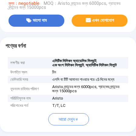
মূল্য：negotiable
MOQ：Aristo ব্র্যান্ডের জন্য 6000pcs, গ্রাহকের
ব্র্যান্ডের জন্য 15000pcs
ভালো দাম
এখন যোগাযোগ
পণ্যের বর্ণনা
,
এসিটিক সিলিকন অ্যাডেসিভ সিল্যান্ট
লক্ষণীয় করা
,
এক অংশ সিলিকন সিল্যান্ট
অ্যাসিটিক সিলিকন সিলান্ট
উৎপত্তি স্থল
চীন
ডেলিভারি সময়
এলসি বা টিটি আমানত পাওয়ার পরে ২5 দিনের মধ্যে
Aristo ব্র্যান্ডের জন্য 6000pcs, গ্রাহকের ব্র্যান্ডের
ন্যূনতম চাহিদার পরিমাণ
জন্য 15000pcs
পরিচিতিমুলক নাম
Aristo
পরিশোধের শর্ত
T/T, LC
আরো দেখুন