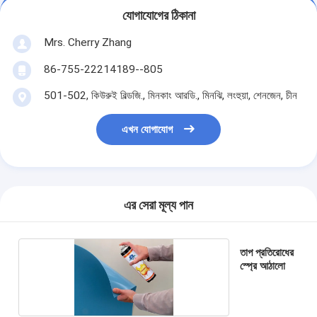
যোগাযোগের ঠিকানা
Mrs. Cherry Zhang
86-755-22214189--805
501-502, কিউরুই বিল্ডজি., মিনকাং আরডি., মিনঝি, লংহুয়া, শেনজেন, চীন
এখন যোগাযোগ
এর সেরা মূল্য পান
তাপ প্রতিরোধের
স্প্রে আঠালো