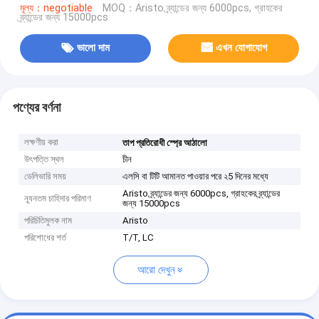
মূল্য：negotiable
MOQ：Aristo ব্র্যান্ডের জন্য 6000pcs, গ্রাহকের
ব্র্যান্ডের জন্য 15000pcs
ভালো দাম
এখন যোগাযোগ
পণ্যের বর্ণনা
লক্ষণীয় করা
তাপ প্রতিরোধী স্প্রে আঠালো
উৎপত্তি স্থল
চীন
ডেলিভারি সময়
এলসি বা টিটি আমানত পাওয়ার পরে ২5 দিনের মধ্যে
Aristo ব্র্যান্ডের জন্য 6000pcs, গ্রাহকের ব্র্যান্ডের
ন্যূনতম চাহিদার পরিমাণ
জন্য 15000pcs
পরিচিতিমুলক নাম
Aristo
পরিশোধের শর্ত
T/T, LC
আরো দেখুন