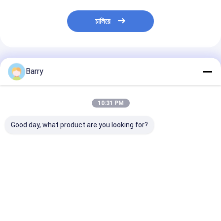
চালিয়ে
প্রস্তাবিত পণ্য
Barry
10:31 PM
Good day, what product are you looking for?
কারুশিল্প এবং DIY প্রকল্পে
বহু-পৃষ্ঠতল স্প্রে আঠালো যা
350 গ্রাম ক্যান এব
শক্তিশালী এবং টেকসই বন্ধনের
১-৫ মিনিটের মধ্যে শুকিয়ে যায়
মিলি পরিমাণে 30% এ
জন্য স্থায়ী অ-বিষাক্ত
এবং ৩৫0 গ্রাম নিট ওজনে ৩০%
VOC উপাদান সহ পরিষ
এক্রাইলিক স্প্রে আঠালো
এর কম VOC উপাদান ধারণ করে
মাল্টিপারপাস স্প্রে আঠ
ভালো দাম
ভালো দাম
ভালো দাম