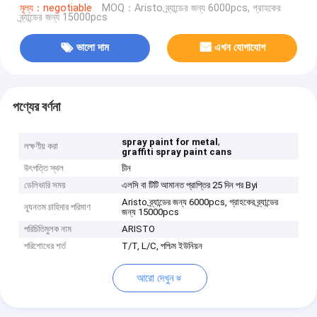
মূল্য：negotiable
MOQ：Aristo ব্র্যান্ডের জন্য 6000pcs, গ্রাহকের
ব্র্যান্ডের জন্য 15000pcs
ভালো দাম
এখন যোগাযোগ
পণ্যের বর্ণনা
,
spray paint for metal
লক্ষণীয় করা
graffiti spray paint cans
উৎপত্তি স্থল
চীন
ডেলিভারি সময়
এলসি বা টিটি আমানত প্রাপ্তির 25 দিন পর Byi
Aristo ব্র্যান্ডের জন্য 6000pcs, গ্রাহকের ব্র্যান্ডের
ন্যূনতম চাহিদার পরিমাণ
জন্য 15000pcs
পরিচিতিমুলক নাম
ARISTO
পরিশোধের শর্ত
T/T, L/C, পশ্চিম ইউনিয়ন
আরো দেখুন