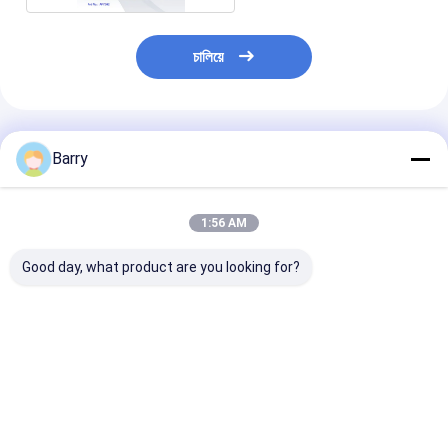
চালিয়ে
প্রস্তাবিত পণ্য
Barry
1:56 AM
Good day, what product are you looking for?
অ্যারিস্টো গ্রাফিতি স্প্রে পেইন্ট
উচ্চ ক্ষমতা 400ml গ্রাফিতি
মাল্টিকালার গ্রাফিতি স্প্
স্প্রে পেইন্ট আবহাওয়া প্রতিরোধী
দ্রুত শুকানোর সময় মা
মসৃণ পৃষ্ঠ
সান্দ্রতা 400 মিলি
ভালো দাম
ভালো দাম
ভালো দাম