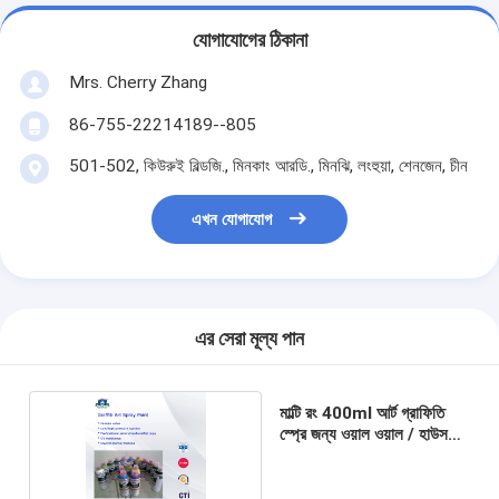
যোগাযোগের ঠিকানা
Mrs. Cherry Zhang
86-755-22214189--805
501-502, কিউরুই বিল্ডজি., মিনকাং আরডি., মিনঝি, লংহুয়া, শেনজেন, চীন
এখন যোগাযোগ
এর সেরা মূল্য পান
মাল্টি রং 400ml আর্ট গ্রাফিতি
স্প্রে জন্য ওয়াল ওয়াল / হাউস
সজ্জা