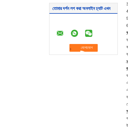
3
তোমার দর্শন লগ করা অনলাইন চ্যাট এখন
4
5
6
ব
ফ
ক
ব
স
গ
ব
এ
এ
হ
প
অ
প
উ