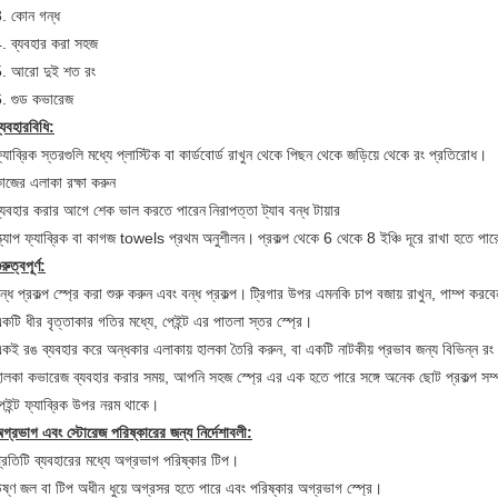
. কোন গন্ধ
. ব্যবহার করা সহজ
. আরো দুই শত রং
. গুড কভারেজ
্যবহারবিধি:
্যাব্রিক স্তরগুলি মধ্যে প্লাস্টিক বা কার্ডবোর্ড রাখুন থেকে পিছন থেকে জড়িয়ে থেকে রং প্রতিরোধ।
াজের এলাকা রক্ষা করুন
্যবহার করার আগে শেক ভাল করতে পারেন
নিরাপত্তা ট্যাব বন্ধ টায়ার
্ক্র্যাপ ফ্যাব্রিক বা কাগজ towels প্রথম অনুশীলন।
প্রকল্প থেকে 6 থেকে 8 ইঞ্চি দূরে রাখা হতে পার
ুরুত্বপূর্ণ:
ন্ধ প্রকল্প স্প্রে করা শুরু করুন এবং বন্ধ প্রকল্প।
ট্রিগার উপর এমনকি চাপ বজায় রাখুন, পাম্প করব
কটি ধীর বৃত্তাকার গতির মধ্যে, পেইন্ট এর পাতলা স্তর স্প্রে।
কই রঙ ব্যবহার করে অন্ধকার এলাকায় হালকা তৈরি করুন, বা একটি নাটকীয় প্রভাব জন্য বিভিন্ন রং
ালকা কভারেজ ব্যবহার করার সময়, আপনি সহজ স্প্রে এর এক হতে পারে সঙ্গে অনেক ছোট প্রকল্প সম্প
েইন্ট ফ্যাব্রিক উপর নরম থাকে।
গ্রভাগ এবং স্টোরেজ পরিষ্কারের জন্য নির্দেশাবলী:
্রতিটি ব্যবহারের মধ্যে অগ্রভাগ পরিষ্কার টিপ।
ষ্ণ জল বা টিপ অধীন ধুয়ে অগ্রসর হতে পারে এবং পরিষ্কার অগ্রভাগ স্প্রে।