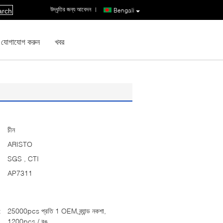
উদ্ধৃতির জন্য আবেদন
|
Bengali
arch
 যোগাযোগ করুন
খবর
চীন
ARISTO
SGS , CTI
AP7311
:
25000pcs প্রতি 1 OEM ব্র্যান্ড নকশা,
1200pcs / রঙ