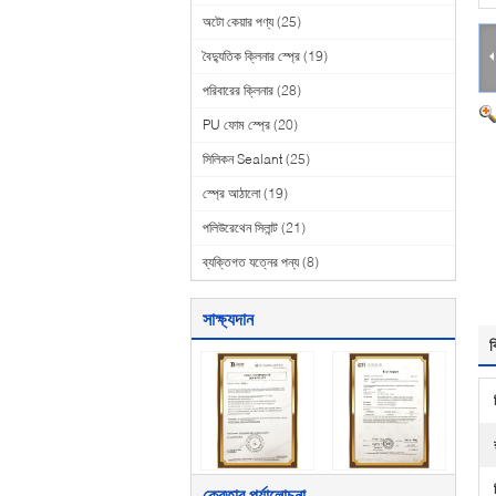
অটো কেয়ার পণ্য
(25)
বৈদ্যুতিক ক্লিনার স্প্রে
(19)
পরিবারের ক্লিনার
(28)
PU ফোম স্প্রে
(20)
সিলিকন Sealant
(25)
স্প্রে আঠালো
(19)
পলিউরেথেন সিলান্ট
(21)
ব্যক্তিগত যত্নের পন্য
(8)
সাক্ষ্যদান
ব
ক্রেতার পর্যালোচনা