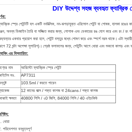
DIY উদ্দেশ্য সহজ ব্যবহৃত ফ্যাব্রিক স্
র্ণনা:
্যাব্রিক স্প্রে পেইন্টটি হল একটি ননটক্সিক, নন-ঝগড়াযুক্ত এরিসোল পেইন্ট যা শোষক, হালকা রঙের কাপ
ঞ্জন, অনন্য ডিজাইন তৈরি বা সজ্জিত করার জন্য, পোশাক এবং ডেকারের রঙ যোগ করে এবং রং / রং
ভ্যন্তর
একবার প্রয়োগ করা হলে, পেইন্ট বস্তুর মধ্যে শোষণ করে এবং স্পর্শে নরম থাকে।
এটা স্থায়
গে 72 ঘন্টা অপেক্ষা সুপারিশ)।
শ্রেষ্ঠ ফলাফলের জন্য, পেইন্টিং আগে ধোয়া এবং শুকনো কাপড় এবং
্যাকিং এর বিস্তারিত:
ণ্যের নাম
আরিস্টো ফ্যাব্রিক স্প্রে পেইন্ট
আইটেম নংঃ.
AP7311
ন্তুষ্ট
103.5ml / করতে পারেন
প্যাকেজ
12 কানের বাক্স / শক্ত কাগজ বা 24cans / শক্ত কাগজ
বোঝাই ক্ষমতা
40800 পিসি / ২0 জিপি, 84000 পিসি / 40 এইচকিউ
ৈশিষ্ট্য:
. ধোয়া
. পরিবেশগত বন্ধুত্বপূর্ণ