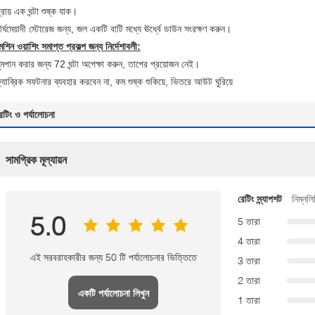
্রায় এক ঘন্টা শুষ্ক যাক।
ীর্ঘমেয়াদী স্টোরেজ জন্য, জল একটি বাটি মধ্যে ঊর্ধ্বে ডাউন সংরক্ষণ করুন।
েশিন ওয়াশিং সমাপ্ত প্রকল্প জন্য নির্দেশাবলী:
ূমপান করার জন্য 72 ঘন্টা অপেক্ষা করুন, তাপের প্রয়োজন নেই।
্যাব্রিক সফটনার ব্যবহার করবেন না, কম শুষ্ক শুকিয়ে, ভিতরে আউট ঘুরিয়ে
েটিং ও পর্যালোচনা
সামগ্রিক মূল্যায়ন
রেটিং স্ন্যাপশট
নিম্নলি
5.0
5 তারা
4 তারা
এই সরবরাহকারীর জন্য 50 টি পর্যালোচনার ভিত্তিতে
3 তারা
2 তারা
একটি পর্যালোচনা লিখুন
1 তারা