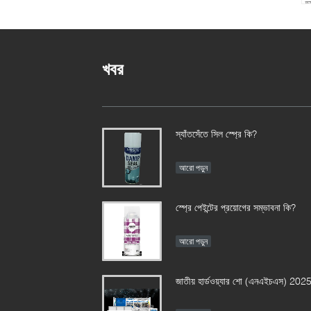
ড্
আ
ও 
সম
খবর
স্যাঁতসেঁতে সিল স্প্রে কি?
আরো পড়ুন
স্প্রে পেইন্টের প্রয়োগের সম্ভাবনা কি?
আরো পড়ুন
জাতীয় হার্ডওয়্যার শো (এনএইচএস) 202