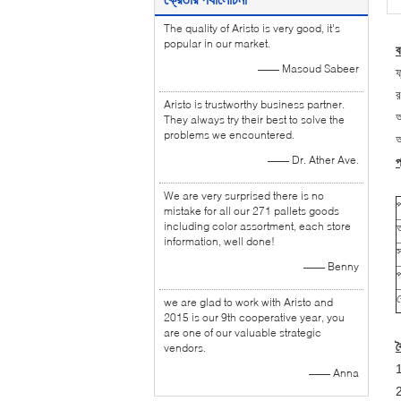
The quality of Aristo is very good, it's
popular in our market.
ব
—— Masoud Sabeer
ফ
র
Aristo is trustworthy business partner.
অ
They always try their best to solve the
problems we encountered.
আ
—— Dr. Ather Ave.
প
We are very surprised there is no
প
mistake for all our 271 pallets goods
including color assortment, each store
information, well done!
স
—— Benny
we are glad to work with Aristo and
2015 is our 9th cooperative year, you
are one of our valuable strategic
ব
vendors.
1
—— Anna
2