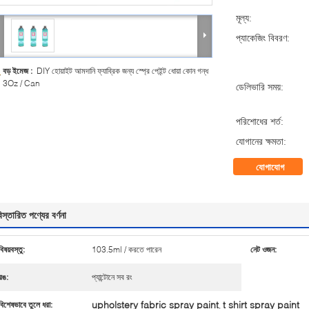
মূল্য:
প্যাকেজিং বিবরণ:
বড় ইমেজ :
DIY হোয়াইট আমদানি ফ্যাব্রিক জন্য স্প্রে পেইন্ট ধোয়া কোন গন্ধ
3Oz / Can
ডেলিভারি সময়:
পরিশোধের শর্ত:
যোগানের ক্ষমতা:
যোগাযোগ
িস্তারিত পণ্যের বর্ণনা
বিষয়বস্তু:
103.5ml / করতে পারেন
নেট ওজন:
রঙ:
প্যান্টোনে সব রং
upholstery fabric spray paint
t shirt spray paint
বিশেষভাবে তুলে ধরা:
,