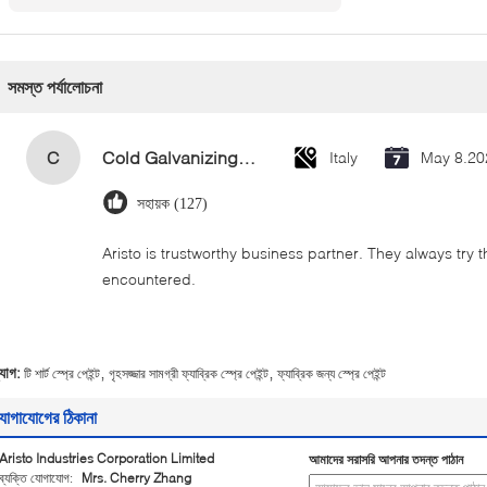
সমস্ত পর্যালোচনা
C
Cold Galvanizing Zinc Spray Paint 400ml
Italy
May 8.20
সহায়ক (127)
Aristo is trustworthy business partner. They always try 
encountered.
,
,
্যাগ:
টি শার্ট স্প্রে পেইন্ট
গৃহসজ্জার সামগ্রী ফ্যাব্রিক স্প্রে পেইন্ট
ফ্যাব্রিক জন্য স্প্রে পেইন্ট
োগাযোগের ঠিকানা
Aristo Industries Corporation Limited
আমাদের সরাসরি আপনার তদন্ত পাঠান
ব্যক্তি যোগাযোগ:
Mrs. Cherry Zhang