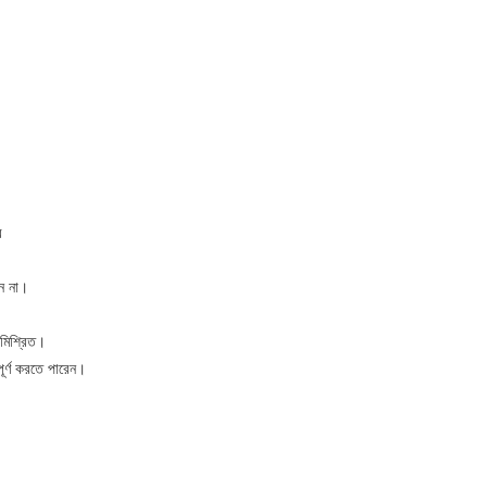
ে
েন না।
 মিশ্রিত।
ূর্ণ করতে পারেন।