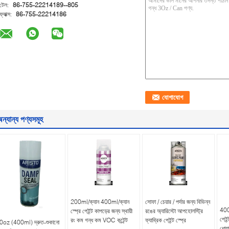
টেল:
86-755-22214189--805
ফ্যাক্স:
86-755-22214186
ন্যান্য পণ্যসমূহ
200ml/ক্যান 400ml/ক্যান
সোফা / চেয়ার / পর্দার জন্য বিভিন্ন
400m
স্প্রে পেইন্ট কাপড়ের জন্য স্থায়ী
রঙের অ্যারিস্টো আপহোলস্ট্রি
পেইন
রং কম গন্ধ কম VOC কন্টেন্ট
ফ্যাব্রিক পেইন্ট স্প্রে
0oz (400ml) দ্রুত-শুকানো
ধোয়া