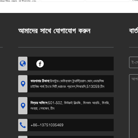
যাম্প সিল স্প্রে, যা ইনডোর এবং
উটডোর ব্যবহারের জন্য ছত্রাক
মৃদু জীবাণু প্রতিরোধক ক্ষমতা
্পন্ন
আমাদের সাথে যোগাযোগ করুন
বার্
কারখানার ঠিকানা:
রিফাইন্ড কেমিক্যাল ইন্ডাস্ট্রিয়াল জোন,ওভারসিজ
চাইনিজ পার্ক,ইংডে সিটি,গুয়াংডং প্রদেশ,পিআরসি,513059,চীন
বিক্রয় অফিসে:
501-502, কিউরুই বিল্ডজি., মিনকাং আরডি., মিনঝি,
লংহুয়া, শেনজেন, চীন
5
+86--13751035469