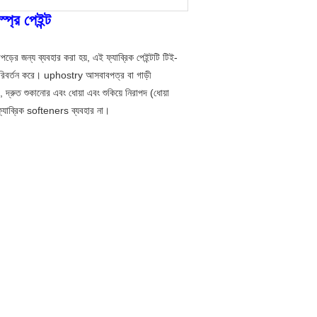
প্রে পেইন্ট
ড়ের জন্য ব্যবহার করা হয়, এই ফ্যাব্রিক পেইন্টটি টিই-
 পরিবর্তন করে। uphostry আসবাবপত্র বা গাড়ী
ী, দ্রুত শুকানোর এবং ধোয়া এবং শুকিয়ে নিরাপদ (ধোয়া
 ফ্যাব্রিক softeners ব্যবহার না।