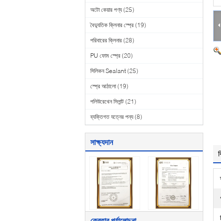
অটো কেয়ার পণ্য
(25)
বৈদ্যুতিক ক্লিনার স্প্রে
(19)
পরিবারের ক্লিনার
(28)
PU ফোম স্প্রে
(20)
সিলিকন Sealant
(25)
স্প্রে আঠালো
(19)
পলিউরেথেন সিলান্ট
(21)
ব্যক্তিগত যত্নের পন্য
(8)
সাক্ষ্যদান
ব
ক্রেতার পর্যালোচনা