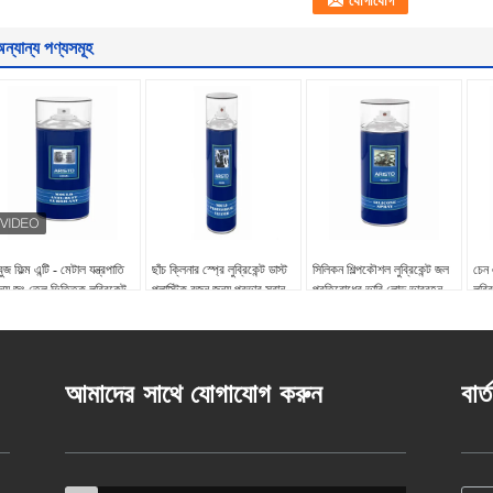
ন্যান্য পণ্যসমূহ
ুজ ফিল্ম এন্টি - মেটাল যন্ত্রপাতি
ছাঁচ ক্লিনার স্প্রে লুব্রিকেন্ট ডাস্ট
সিলিকন শিল্পকৌশল লুব্রিকেন্ট জল
চেন 
্য জং তেল ভিত্তিক লুব্রিকেন্ট
প্লাস্টিক রজন জন্য প্রভাব সরান
প্রতিরোধের ভারি লোড ভারবহন
লুব্
400ml / 500ml
প্রত
আমাদের সাথে যোগাযোগ করুন
বার্