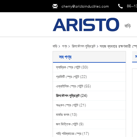
86--1
cherry@aristoindustries.com
বাড়ি
সহজ ব্যবহার রক্ষণকারী স্প্র
বাড়ি
পণ্য
শিল্পকৌশল লুব্রিকেন্ট
স
সব পণ্য
ফ্যাব্রিক স্প্রে পেইন্ট
(33)
গ্রাফিটি স্প্রে পেইন্ট
(22)
এক্রাইলিক স্প্রে পেইন্ট
(55)
শিল্পকৌশল লুব্রিকেন্ট
(24)
অঙ্কন স্প্রে পেইন্ট
(21)
মার্কার কলম
(13)
জল ভিত্তিক পেইন্ট
(9)
গাড়ি পরিষ্কারের স্প্রে
(17)