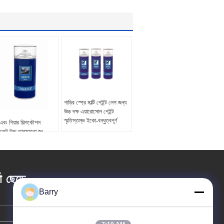
গাড়ির স্প্রে মাল্টি পেইন্ট লেপ জন্য
উচ্চ দক্ষ এয়ারোসোল পেইন্ট
স্মৃতিস্তম্ভ ইকো-বন্ধুত্বপূর্ণ
এবং গিয়ার শিল্পকৌশল
রিকেন্ট উচ্চ তাপমাত্রা জং
িরোধের স্প্রে
তা ছেড়ে
Barry