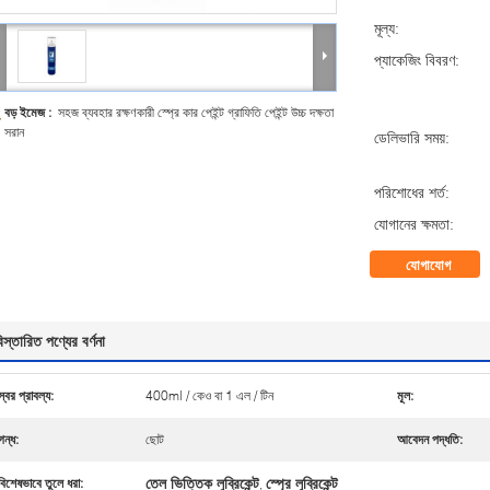
মূল্য:
প্যাকেজিং বিবরণ:
বড় ইমেজ :
সহজ ব্যবহার রক্ষণকারী স্প্রে কার পেইন্ট গ্রাফিতি পেইন্ট উচ্চ দক্ষতা
সরান
ডেলিভারি সময়:
পরিশোধের শর্ত:
যোগানের ক্ষমতা:
যোগাযোগ
িস্তারিত পণ্যের বর্ণনা
স্বর প্রাবল্য:
400ml / কেও বা 1 এল / টিন
মূল:
গন্ধ:
ছোট
আবেদন পদ্ধতি:
তেল ভিত্তিক লুব্রিকেন্ট
স্প্রে লুব্রিকেন্ট
বিশেষভাবে তুলে ধরা:
,