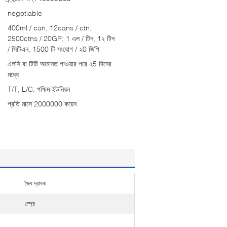
negotiable
400ml / can, 12cans / ctn,
2500ctns / 20GP; 1 এল / টিন, 1২ টিন
/ সিটিএন, 1500 টি সংযোগ / ২0 জিপি
এলসি বা টিটি আমানত পাওয়ার পরে ২5 দিনের
মধ্যে
T/T, L/C, পশ্চিম ইউনিয়ন
প্রতি মাসে 2000000 কয়েন
জৈব দ্রাবক
স্প্রে