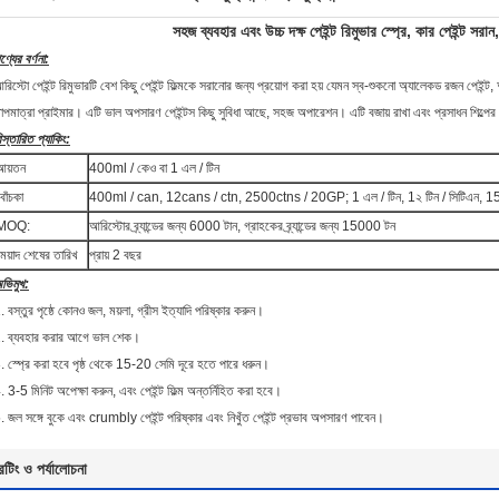
সহজ ব্যবহার এবং উচ্চ দক্ষ পেইন্ট রিমুভার স্প্রে, কার পেইন্ট সরান
ণ্যের বর্ণনা:
রিস্টো পেইন্ট রিমুভারটি বেশ কিছু পেইন্ট ফিল্মকে সরানোর জন্য প্রয়োগ করা হয় যেমন স্ব-শুকনো অ্যালেকড রজন পেইন্ট, 
াপমাত্রা প্রাইমার।
এটি ভাল অপসারণ পেইন্টস কিছু সুবিধা আছে, সহজ অপারেশন।
এটি বজায় রাখা এবং প্রসাধন শিল্পে
িস্তারিত প্যাকিং:
আয়তন
400ml / কেও বা 1 এল / টিন
বোঁচকা
400ml / can, 12cans / ctn, 2500ctns / 20GP;
1 এল / টিন, 1২ টিন / সিটিএন, 
MOQ:
আরিস্টোর ব্র্যান্ডের জন্য 6000 টান, গ্রাহকের ব্র্যান্ডের জন্য 15000 টন
মেয়াদ শেষের তারিখ
প্রায় 2 বছর
ভিমুখ:
. বস্তুর পৃষ্ঠে কোনও জল, ময়লা, গ্রীস ইত্যাদি পরিষ্কার করুন।
. ব্যবহার করার আগে ভাল শেক।
. স্প্রে করা হবে পৃষ্ঠ থেকে 15-20 সেমি দূরে হতে পারে ধরুন।
. 3-5 মিনিট অপেক্ষা করুন, এবং পেইন্ট ফিল্ম অন্তর্নিহিত করা হবে।
. জল সঙ্গে বুকে এবং crumbly পেইন্ট পরিষ্কার এবং নিখুঁত পেইন্ট প্রভাব অপসারণ পাবেন।
েটিং ও পর্যালোচনা