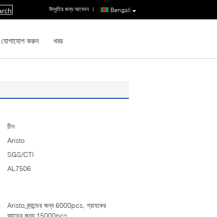
উদ্ধৃতির জন্য আবেদন
|
Bengali
arch
 যোগাযোগ করুন
খবর
চীন
Aristo
SGS/CTI
AL7506
:
Aristo ব্র্যান্ডের জন্য 6000pcs, গ্রাহকের
ব্র্যান্ডের জন্য 15000pcs