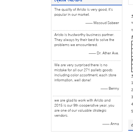
The quality of Aristo is very good, it's
popular in our market.
প
—— Masoud Sabeer
আ
ত
Aristo is trustworthy business partner.
ব
They always try their best to solve the
problems we encountered.
—— Dr. Ather Ave.
We are very surprised there is no
mistake for all our 271 pallets goods
including color assortment, each store
অ
information, well done!
1
—— Benny
2
3
we are glad to work with Aristo and
4
2015 is our 9th cooperative year, you
are one of our valuable strategic
5
vendors.
—— Anna
র