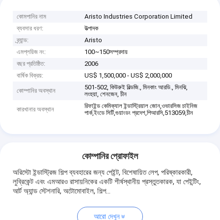
কোমপানির নাম
Aristo Industries Corporation Limited
ব্যবসার ধরণ:
উত্পাদক
ব্র্যান্ড:
Aristo
এমপ্লয়িজ নং:
100~150সম্প্রদায়
বছর প্রতিষ্ঠিত:
2006
বার্ষিক বিক্রয়:
US$ 1,500,000 - US$ 2,000,000
501-502, কিউরুই বিল্ডজি., মিনকাং আরডি., মিনঝি,
কোম্পানির অবস্থান
লংহুয়া, শেনজেন, চীন
রিফাইন্ড কেমিক্যাল ইন্ডাস্ট্রিয়াল জোন,ওভারসিজ চাইনিজ
কারখানার অবস্থান
পার্ক,ইংডে সিটি,গুয়াংডং প্রদেশ,পিআরসি,513059,চীন
কোম্পানির প্রোফাইল
অরিস্টো ইন্ডাস্ট্রিজ শিল্প ব্যবহারের জন্য পেইন্ট, বিশেষায়িত লেপ, পরিষ্কারকারী,
লুব্রিকেন্ট এবং এমআরও রাসায়নিকের একটি শীর্ষস্থানীয় প্রস্তুতকারক, যা পেইন্টিং,
আর্ট অ্যান্ড স্টেশনারি, অটোমোবাইল, শিল্প...
আরো দেখুন