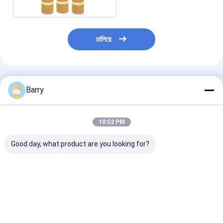
চালিয়ে
প্রস্তাবিত পণ্য
Barry
10:52 PM
Good day, what product are you looking for?
লাইন মার্কিং স্প্রে পেইন্ট মোট
৭৫০ মিলি ভলিউম, ৬০০ গ্রাম
ই এম সার্ভিসের সাথে ফ্
ওজন 600g, বিনামূল্যে নমুনা
স্থূল ওজন সহ অস্থায়ী
মার্কিং স্প্রে পেইন্ট অভ
দুই টুকরা সহ এবং অভ্যন্তরীণ
চিহ্নিতকরণ পেইন্ট স্প্রে,
এবং বহিরাগত ব্যবহারে
এবং বহিরাগত ব্যবহারের জন্য
বিনামূল্যে নমুনা এবং ODM
600g মোট ওজনের জ
750ml ভলিউম
OEM পরিষেবা সহ
গ্রহণযোগ্য
ভালো দাম
ভালো দাম
ভালো দাম