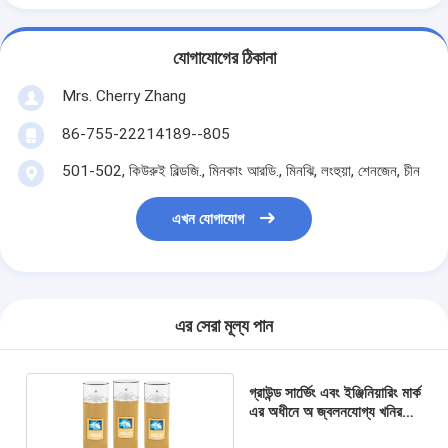
যোগাযোগের ঠিকানা
Mrs. Cherry Zhang
86-755-22214189--805
501-502, কিউরুই বিল্ডজি., মিনকাং আরডি., মিনঝি, লংহুয়া, শেনজেন, চীন
এখন যোগাযোগ
এর সেরা মূল্য পান
গ্রাউন্ড সার্ভেিং এবং ইঞ্জিনিয়ারিং মার্ক
এর অধীনে অ জ্বলনযোগ্য খনির
চিহ্নিত স্প্রে পেইন্টের অধীনে