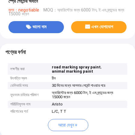
স্প্রে পেইন্টের অধীনে
মূল্য：negotiable
MOQ：অ্যারিস্টোর জন্য 6000 টান, ই এম ব্র্যান্ডের জন্য
15000 কয়েন
ভালো দাম
এখন যোগাযোগ
পণ্যের বর্ণনা
,
road marking spray paint
লক্ষণীয় করা
animal marking paint
উৎপত্তি স্থল
চীন
ডেলিভারি সময়
30 দিনের মধ্যে আপনার পেমেন্ট পাওয়ার পরে
অ্যারিস্টোর জন্য 6000 টান, ই এম ব্র্যান্ডের জন্য
ন্যূনতম চাহিদার পরিমাণ
15000 কয়েন
পরিচিতিমুলক নাম
Aristo
পরিশোধের শর্ত
L/C, T T
আরো দেখুন