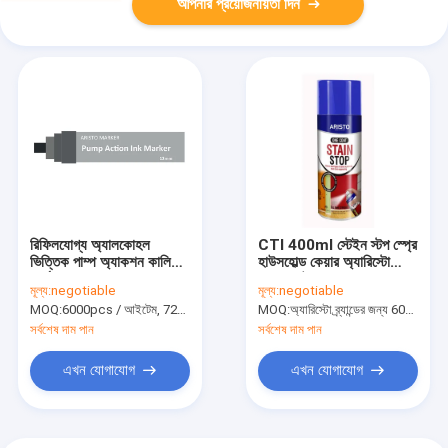
আপনার প্রয়োজনীয়তা দিন
রিফিলযোগ্য অ্যালকোহল
CTI 400ml স্টেইন স্টপ স্প্রে
ভিত্তিক পাম্প অ্যাকশন কালি
হাউসহোল্ড কেয়ার অ্যারিস্টো
মার্কার পেন 7mm 12mm
ওয়ান কোট
মূল্য:
negotiable
মূল্য:
negotiable
15mm ছুরি টাইপ সঙ্গে
MOQ:
6000pcs / আইটেম, 720pcs / রঙ
MOQ:
অ্যারিস্টো ব্র্যান্ডের জন্য 6000 পিসি, গ্রাহক ব্র্যান্ডের জন্য 15000 পিসি
সর্বশেষ দাম পান
সর্বশেষ দাম পান
এখন যোগাযোগ
এখন যোগাযোগ