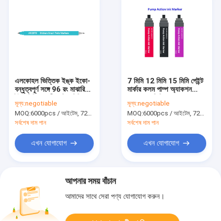
এলকোহল ভিত্তিক ইঙ্ক ইকো-
7 মিমি 12 মিমি 15 মিমি পেইন্ট
বন্ধুত্বপূর্ণ সঙ্গে 96 রং মাঝারি
মার্কার কলম পাম্প অ্যাকশন
টুইন চিহ্নিতকারী / শিল্প চিহ্নিত
এলকোহল ভিত্তিক ছোপানো
মূল্য:
negotiable
মূল্য:
negotiable
পেন
কালি মার্কার ভিত্তিক
MOQ:
6000pcs / আইটেম, 720pcs / রঙ
MOQ:
6000pcs / আইটেম, 720pcs / রঙ
সর্বশেষ দাম পান
সর্বশেষ দাম পান
এখন যোগাযোগ
এখন যোগাযোগ
আপনার সময় বাঁচান
আমাদের সাথে সেরা পণ্য যোগাযোগ করুন।