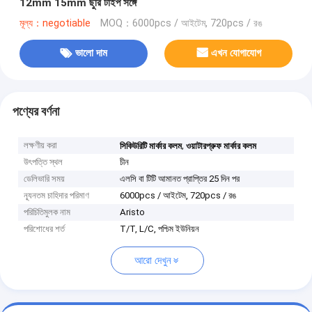
12mm 15mm ছুরি টাইপ সঙ্গে
মূল্য：negotiable
MOQ：6000pcs / আইটেম, 720pcs / রঙ
ভালো দাম
এখন যোগাযোগ
পণ্যের বর্ণনা
লক্ষণীয় করা
,
সিকিউরিটি মার্কার কলম
ওয়াটারপ্রুফ মার্কার কলম
উৎপত্তি স্থল
চীন
ডেলিভারি সময়
এলসি বা টিটি আমানত প্রাপ্তির 25 দিন পর
ন্যূনতম চাহিদার পরিমাণ
6000pcs / আইটেম, 720pcs / রঙ
পরিচিতিমুলক নাম
Aristo
পরিশোধের শর্ত
T/T, L/C, পশ্চিম ইউনিয়ন
আরো দেখুন