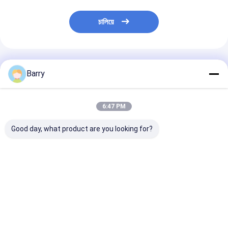
চালিয়ে
প্রস্তাবিত পণ্য
Barry
6:47 PM
Good day, what product are you looking for?
ঠান্ডা গ্যালভানাইজিং জিঙ্ক স্প্রে
দ্রুত শুকানোর জিংক
অ্যাক্রিলিক জিংক স্প্রে
পেইন্ট 400ml
গ্যালভানাইজিং স্প্রে পেইন্ট 5-
5-10 মিনিট শুকানোর 
10 মিনিট শুকানোর সময়
উপাদান
ভালো দাম
ভালো দাম
ভালো দাম