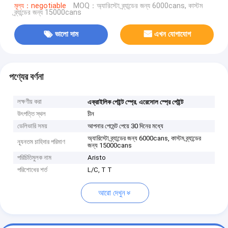
মূল্য：negotiable
MOQ：অ্যারিস্টো ব্র্যান্ডের জন্য 6000cans, কাস্টম
ব্র্যান্ডের জন্য 15000cans
ভালো দাম
এখন যোগাযোগ
পণ্যের বর্ণনা
লক্ষণীয় করা
,
এক্রাইলিক পেইন্ট স্প্রে
এরেসোল স্প্রে পেইন্ট
উৎপত্তি স্থল
চীন
ডেলিভারি সময়
আপনার পেমেন্ট পেয়ে 30 দিনের মধ্যে
অ্যারিস্টো ব্র্যান্ডের জন্য 6000cans, কাস্টম ব্র্যান্ডের
ন্যূনতম চাহিদার পরিমাণ
জন্য 15000cans
পরিচিতিমুলক নাম
Aristo
পরিশোধের শর্ত
L/C, T T
আরো দেখুন