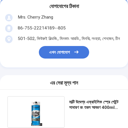
যোগাযোগের ঠিকানা
Mrs. Cherry Zhang
86-755-22214189--805
501-502, কিউরুই বিল্ডজি., মিনকাং আরডি., মিনঝি, লংহুয়া, শেনজেন, চীন
এখন যোগাযোগ
এর সেরা মূল্য পান
মাল্টি উদ্দেশ্য এক্রাইলিক স্প্রে পেইন্ট
সাধারণ রং তরল আবরণ 400ml
কন্টেন্ট