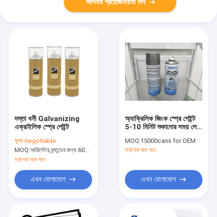
আপনার প্রয়োজনীয়তা দিন
দস্তা ধনী Galvanizing
অ্যাক্রিলিক জিংক স্প্রে পেইন্ট
এক্রাইলিক স্প্রে পেইন্ট
5-10 মিনিট শুকানোর সময় লেপ
উপাদান
মূল্য:
negotiable
MOQ:
15000cans for OEM
MOQ:
আরিস্টোর ব্র্যান্ডের জন্য 6000 টান, কাস্টম ব্র্যান্ডের জন্য 15000 কয়েন
সর্বশেষ দাম পান
সর্বশেষ দাম পান
এখন যোগাযোগ
এখন যোগাযোগ