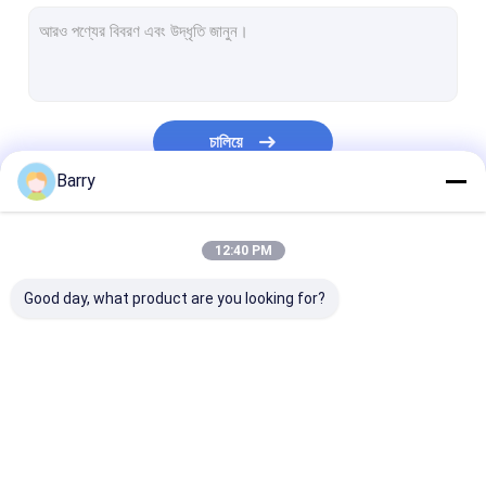
জল ভিত্তিক পেইন্ট
গাড়ি পরিষ্কারের স্প্রে
অটো কেয়ার পণ্য
চালিয়ে
বৈদ্যুতিক ক্লিনার স্প্রে
Barry
পরিবারের ক্লিনার
আমাদের বিভাগসমূহ
12:40 PM
PU ফোম স্প্রে
Good day, what product are you looking for?
সিলিকন Sealant
স্প্রে আঠালো
পলিউরেথেন সিলান্ট
ফ্যাব্রিক স্প্রে পেইন্ট
গ্রাফিটি স্প্রে পেইন্ট
এক্রাইলিক স্প্রে পেইন্
ব্যক্তিগত যত্নের পন্য