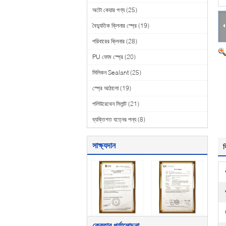
অটো কেয়ার পণ্য
(25)
বৈদ্যুতিক ক্লিনার স্প্রে
(19)
পরিবারের ক্লিনার
(28)
PU ফোম স্প্রে
(20)
সিলিকন Sealant
(25)
স্প্রে আঠালো
(19)
পলিউরেথেন সিলান্ট
(21)
ব্যক্তিগত যত্নের পন্য
(8)
সাক্ষ্যদান
ব
ক্রেতার পর্যালোচনা