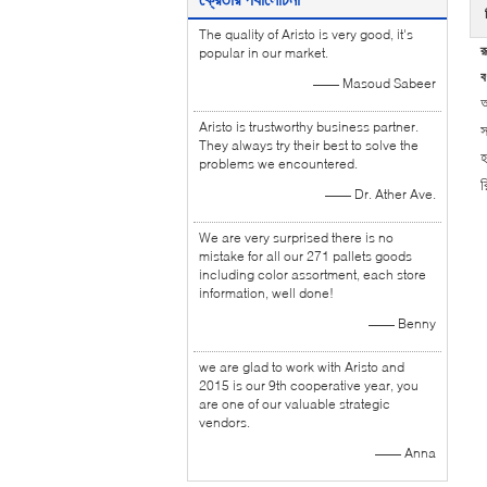
The quality of Aristo is very good, it's
র
popular in our market.
বর
—— Masoud Sabeer
আ
Aristo is trustworthy business partner.
স
They always try their best to solve the
হ
problems we encountered.
র
—— Dr. Ather Ave.
We are very surprised there is no
mistake for all our 271 pallets goods
including color assortment, each store
information, well done!
—— Benny
we are glad to work with Aristo and
2015 is our 9th cooperative year, you
are one of our valuable strategic
vendors.
—— Anna