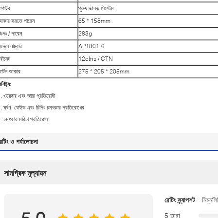
কপাটক
পুরুষ ভালভ সিস্টেম
আকার করতে পারেন
65 * 158mm
উঃপঃ / পারেন
283g
মডেল নাম্বার
AP1801-6
বোঁচকা
12ctns / CTN
কার্টন আকার
275 * 205 * 205mm
শিষ্ট্য:
. ওয়েদার এবং জারা প্রতিরোধী
. ঘর্ষণ, ফেইড এবং চিপিং চমৎকার প্রতিরোধের
. চমৎকার মরিচা প্রতিরোধ
েটিং ও পর্যালোচনা
সামগ্রিক মূল্যায়ন
রেটিং স্ন্যাপশট
নিম্নলি
5 তারা