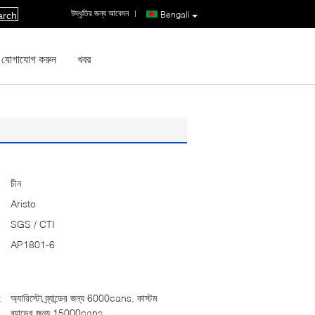
উদ্ধৃতির জন্য আবেদন
|
Bengali
arch
 যোগাযোগ করুন
খবর
চীন
Aristo
SGS / CTI
AP1801-6
:
অ্যারিস্টো ব্র্যান্ডের জন্য 6000cans, কাস্টম
ব্র্যান্ডের জন্য 15000cans