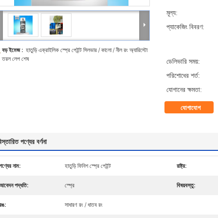
মূল্য:
প্যাকেজিং বিবরণ:
বড় ইমেজ :
হাতুড়ি এক্রাইলিক স্প্রে পেইন্ট সিলভার / কালো / নীল রং অ্যারিস্টো
তরল লেপ শেষ
ডেলিভারি সময়:
পরিশোধের শর্ত:
যোগানের ক্ষমতা:
যোগাযোগ
িস্তারিত পণ্যের বর্ণনা
পণ্যের নাম:
হাতুড়ি ফিনিশ স্প্রে পেইন্ট
রাষ্ট্র:
আবেদন পদ্ধতি:
স্প্রে
বিষয়বস্তু:
রঙ:
সাধারণ রং / ধাতব রং