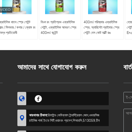
্রাইলিক ধাতব স্প্রে পেইন্ট
নিওন রং প্রতিপ্রভ এক্রাইলিক
400ml পরিষ্কার এক্রাইলিক
হোয়
োল্ড / সিলভার / কপার / ক্রোম রং
পেইন্ট, এক্রাইলিক আবরণ স্প্রে
স্প্রে, অ্যারিস্টো প্রাইমার স্প্রে
পেইন
বদ্ধ প্রতিরোধী
400ml কন্টেন্ট
পেইন্ট বেস কোট মাল্টি রঙ
Enam
আমাদের সাথে যোগাযোগ করুন
বার্
কারখানার ঠিকানা:
রিফাইন্ড কেমিক্যাল ইন্ডাস্ট্রিয়াল জোন,ওভারসিজ
চাইনিজ পার্ক,ইংডে সিটি,গুয়াংডং প্রদেশ,পিআরসি,513059,চীন