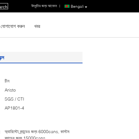
উদ্ধৃতির জন্য আবেদন
|
Bengali
arch
 যোগাযোগ করুন
খবর
ন্স
চীন
Aristo
SGS / CTI
AP1801-4
:
অ্যারিস্টো ব্র্যান্ডের জন্য 6000cans, কাস্টম
ব্র্যান্ডের জন্য 15000cans