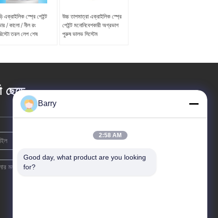
ড়ি এক্রাইলিক স্প্রে পেইন্ট
উচ্চ তাপমাত্রা এক্রাইলিক স্প্রে
ার / কালো / নীল রং
পেইন্ট মনোনিবেশকারী অগ্রভাগ
রিস্টো তরল লেপ শেষ
পুরুষ ভালভ সিস্টেম
তা ছেড়ে
Barry
2:58 AM
Good day, what product are you looking 
for?