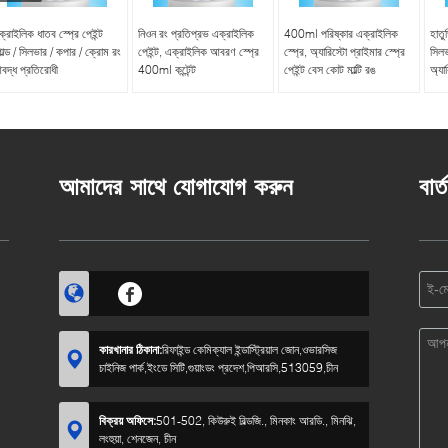
্রাইলিক ধাতব স্প্রে পেইন্ট
নিওন রং প্রতিপ্রভ এক্রাইলিক
400ml পরিষ্কার এক্রাইলিক
হাতু
োল্ড / সিলভার / কপার / ক্রোম রং
পেইন্ট, এক্রাইলিক আবরণ স্প্রে
স্প্রে, অ্যারিস্টো প্রাইমার স্প্রে
সিলভ
বদ্ধ প্রতিরোধী
400ml কন্টেন্ট
পেইন্ট বেস কোট মাল্টি রঙ
অ্যা
আমাদের সাথে যোগাযোগ করুন
বার্
কারখানার ঠিকানা:
রিফাইন্ড কেমিক্যাল ইন্ডাস্ট্রিয়াল জোন,ওভারসিজ
চাইনিজ পার্ক,ইংডে সিটি,গুয়াংডং প্রদেশ,পিআরসি,513059,চীন
বিক্রয় অফিসে:
501-502, কিউরুই বিল্ডজি., মিনকাং আরডি., মিনঝি,
লংহুয়া, শেনজেন, চীন