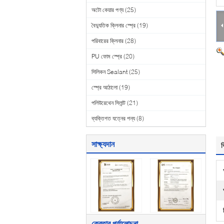
অটো কেয়ার পণ্য
(25)
বৈদ্যুতিক ক্লিনার স্প্রে
(19)
পরিবারের ক্লিনার
(28)
PU ফোম স্প্রে
(20)
সিলিকন Sealant
(25)
স্প্রে আঠালো
(19)
পলিউরেথেন সিলান্ট
(21)
ব্যক্তিগত যত্নের পন্য
(8)
সাক্ষ্যদান
ব
ক্রেতার পর্যালোচনা