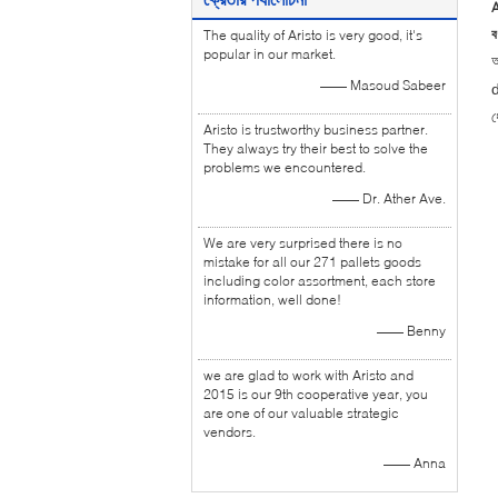
A
বর
The quality of Aristo is very good, it's
popular in our market.
আ
—— Masoud Sabeer
d
ধ
Aristo is trustworthy business partner.
They always try their best to solve the
problems we encountered.
—— Dr. Ather Ave.
We are very surprised there is no
mistake for all our 271 pallets goods
including color assortment, each store
information, well done!
—— Benny
we are glad to work with Aristo and
2015 is our 9th cooperative year, you
are one of our valuable strategic
vendors.
—— Anna