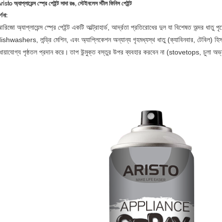
risto অ্যাপ্লায়েন্স স্প্রে পেইন্ট সাদা রঙ, স্টেইনলেস স্টীল ফিনিস পেইন্ট
্ণনা:
রিজো অ্যাপ্লায়েন্স স্প্রে পেইন্ট একটি আল্ট্রাহার্ড, আর্দ্রতা প্রতিরোধের দুল যা বিশেষত অন্দর ধাতু পৃ
ishwashers, লন্ড্রি মেশিন, এবং অ্যাপ্লিকেশন অন্যান্য গৃহমধ্যস্থ ধাতু (ক্যাবিনবার, টেবিল) হি
োয়াযোগ্য পৃষ্ঠতল প্রদান করে।
তাপ উন্মুক্ত বস্তুর উপর ব্যবহার করবেন না (stovetops, চুলা অভ্