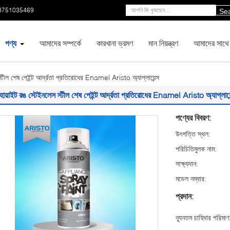
3751035469
Se
পণ্য
আমাদের সম্পর্কে
কারখানা ভ্রমণ
মান নিয়ন্ত্রণ
আমাদের সাথে
্টীল শেষ পেইন্ট আর্দ্রতা প্রতিরোধের Enamel Aristo অ্যাপ্লায়েন্স
োয়াইট রঙ স্টেইনলেস স্টীল শেষ পেইন্ট আর্দ্রতা প্রতিরোধের Enamel Aristo অ্যাপ্লায়ে
পণ্যের বিবরণ:
উৎপত্তি স্থল:
পরিচিতিমুলক নাম:
সাক্ষ্যদান:
মডেল নম্বার:
প্রদান:
ন্যূনতম চাহিদার পরিমাণ