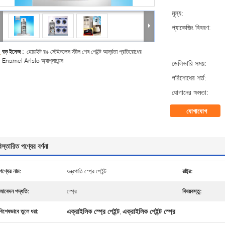
মূল্য:
প্যাকেজিং বিবরণ:
বড় ইমেজ :
হোয়াইট রঙ স্টেইনলেস স্টীল শেষ পেইন্ট আর্দ্রতা প্রতিরোধের
Enamel Aristo অ্যাপ্লায়েন্স
ডেলিভারি সময়:
পরিশোধের শর্ত:
যোগানের ক্ষমতা:
যোগাযোগ
িস্তারিত পণ্যের বর্ণনা
পণ্যের নাম:
যন্ত্রপাতি স্প্রে পেইন্ট
রাষ্ট্র:
আবেদন পদ্ধতি:
স্প্রে
বিষয়বস্তু:
এক্রাইলিক স্প্রে পেইন্ট
এক্রাইলিক পেইন্ট স্প্রে
বিশেষভাবে তুলে ধরা:
,