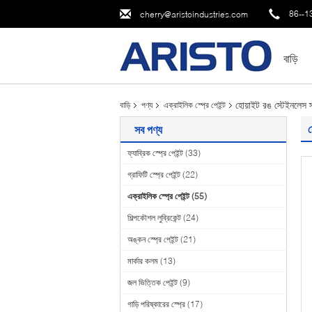
86--1
cherry@aristoindustries.com
বাড়ি
হোয়াইট রঙ স্টেইনলেস স
বাড়ি
পণ্য
এক্রাইলিক স্প্রে পেইন্ট
হ
সব পণ্য
ফ্যাব্রিক স্প্রে পেইন্ট
(33)
গ্রাফিটি স্প্রে পেইন্ট
(22)
এক্রাইলিক স্প্রে পেইন্ট
(55)
শিল্পকৌশল লুব্রিকেন্ট
(24)
অঙ্কন স্প্রে পেইন্ট
(21)
মার্কার কলম
(13)
জল ভিত্তিক পেইন্ট
(9)
গাড়ি পরিষ্কারের স্প্রে
(17)