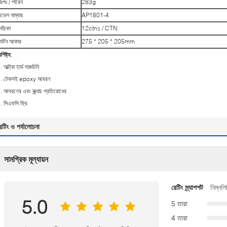
উঃপঃ / পারেন
283g
মডেল নাম্বার
AP1801-4
বোঁচকা
12ctns / CTN
কার্টন আকার
275 * 205 * 205mm
শিষ্ট্য:
. আল্ট্রা হার্ড দারুচিনি
. টেকসই epoxy আবরণ
. আবরণের এবং স্ক্র্যাচ প্রতিরোধের
. সিএফসি ফ্রি
েটিং ও পর্যালোচনা
সামগ্রিক মূল্যায়ন
রেটিং স্ন্যাপশট
নিম্নলি
5.0
5 তারা
4 তারা