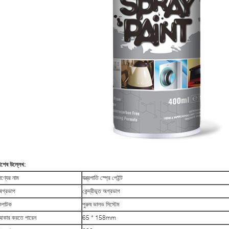
িশেষ উল্লেখ:
পণ্যের নাম
যন্ত্রপাতি স্প্রে পেইন্ট
অগ্রভাগ
কেন্দ্রীভূত অগ্রভাগ
কপাটক
পুরুষ ভালভ সিস্টেম
আকার করতে পারেন
65 * 158mm