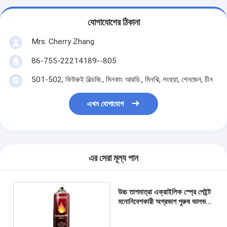
যোগাযোগের ঠিকানা
Mrs. Cherry Zhang
86-755-22214189--805
501-502, কিউরুই বিল্ডজি., মিনকাং আরডি., মিনঝি, লংহুয়া, শেনজেন, চীন
এখন যোগাযোগ
এর সেরা মূল্য পান
উচ্চ তাপমাত্রা এক্রাইলিক স্প্রে পেইন্ট
মনোনিবেশকারী অগ্রভাগ পুরুষ ভালভ
সিস্টেম