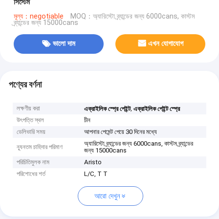
সিস্টেম
মূল্য：negotiable
MOQ：অ্যারিস্টো ব্র্যান্ডের জন্য 6000cans, কাস্টম
ব্র্যান্ডের জন্য 15000cans
ভালো দাম
এখন যোগাযোগ
পণ্যের বর্ণনা
লক্ষণীয় করা
,
এক্রাইলিক স্প্রে পেইন্ট
এক্রাইলিক পেইন্ট স্প্রে
উৎপত্তি স্থল
চীন
ডেলিভারি সময়
আপনার পেমেন্ট পেয়ে 30 দিনের মধ্যে
অ্যারিস্টো ব্র্যান্ডের জন্য 6000cans, কাস্টম ব্র্যান্ডের
ন্যূনতম চাহিদার পরিমাণ
জন্য 15000cans
পরিচিতিমুলক নাম
Aristo
পরিশোধের শর্ত
L/C, T T
আরো দেখুন