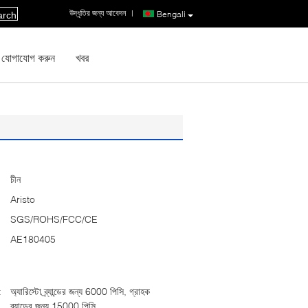
উদ্ধৃতির জন্য আবেদন
|
Bengali
arch
 যোগাযোগ করুন
খবর
চীন
Aristo
SGS/ROHS/FCC/CE
AE180405
:
অ্যারিস্টো ব্র্যান্ডের জন্য 6000 পিসি, গ্রাহক
ব্র্যান্ডের জন্য 15000 পিসি