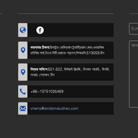
কারখানার ঠিকানা:
রিফাইন্ড কেমিক্যাল ইন্ডাস্ট্রিয়াল জোন,ওভারসিজ
চাইনিজ পার্ক,ইংডে সিটি,গুয়াংডং প্রদেশ,পিআরসি,513059,চীন
বিক্রয় অফিসে:
501-502, কিউরুই বিল্ডজি., মিনকাং আরডি., মিনঝি,
লংহুয়া, শেনজেন, চীন
5
+86--13751035469
cherry@aristoindustries.com